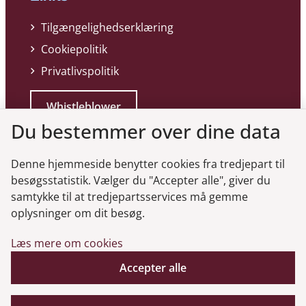
Tilgængelighedserklæring
Cookiepolitik
Privatlivspolitik
Whistleblower
Du bestemmer over dine data
Denne hjemmeside benytter cookies fra tredjepart til
besøgsstatistik. Vælger du "Accepter alle", giver du
samtykke til at tredjepartsservices må gemme
Genveje
oplysninger om dit besøg.
Læs mere om cookies
Gå til virksomhedsregisteret
Accepter alle
Gå til selskabsmeddelelser
English