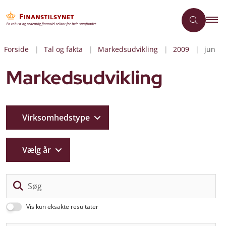
Forside
Tal og fakta
Markedsudvikling
2009
jun
Markedsudvikling
Virksomhedstype
Vælg år
Sø
Vis kun eksakte resultater