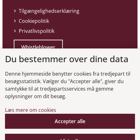
Tilgængelighedserklæring
Cookiepolitik
Privatlivspolitik
Whistleblower
Du bestemmer over dine data
Denne hjemmeside benytter cookies fra tredjepart til
besøgsstatistik. Vælger du "Accepter alle", giver du
samtykke til at tredjepartsservices må gemme
Genveje
oplysninger om dit besøg.
Læs mere om cookies
Gå til virksomhedsregisteret
Gå til selskabsmeddelelser
Accepter alle
English