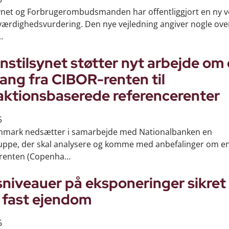
synet og Forbrugerombudsmanden har offentliggjort en ny v
værdighedsvurdering. Den nye vejledning angiver nogle ov
.
nstilsynet støtter nyt arbejde om
ang fra CIBOR-renten til
aktionsbaserede referencerenter
5
nmark nedsætter i samarbejde med Nationalbanken en
uppe, der skal analysere og komme med anbefalinger om e
renten (Copenha...
niveauer på eksponeringer sikret
i fast ejendom
5