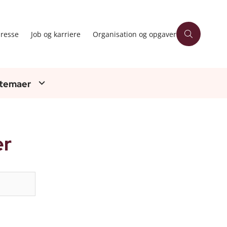
resse
Job og karriere
Organisation og opgaver
 temaer
er
Søg