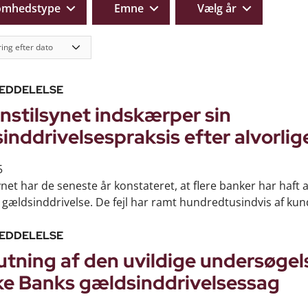
omhedstype
Emne
Vælg år
EDDELELSE
nstilsynet indskærper sin
nddrivelsespraksis efter alvorlige
5
ynet har de seneste år konstateret, at flere banker har haft a
es gældsinddrivelse. De fejl har ramt hundredtusindvis af kund
EDDELELSE
utning af den uvildige undersøgel
e Banks gældsinddrivelsessag