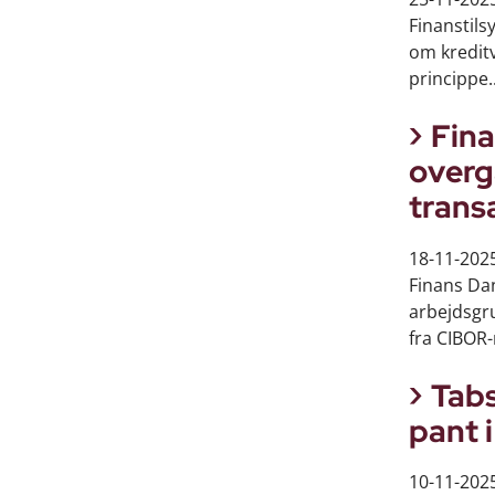
Finanstil
om kredit
princippe..
Fina
overg
trans
18-11-202
Finans Da
arbejdsgr
fra CIBOR-
Tabs
pant 
10-11-202