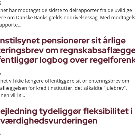
5
ynet har modtaget de sidste to delrapporter fra de uvildige
re om Danske Banks gældsinddrivelsessag. Med modtagels
rapporte...
nstilsynet pensionerer sit årlige
teringsbrev om regnskabsaflægge
fentliggør logbog over regelforenk
5
ynet vil ikke længere offentliggøre sit orienteringsbrev om
flæggelsen for kreditinstitutter, det såkaldte ”julebrev”.
en vil i s...
ejledning tydeliggør fleksibilitet i
tværdighedsvurderingen
5