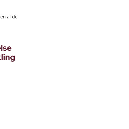
en af de
lse
ling