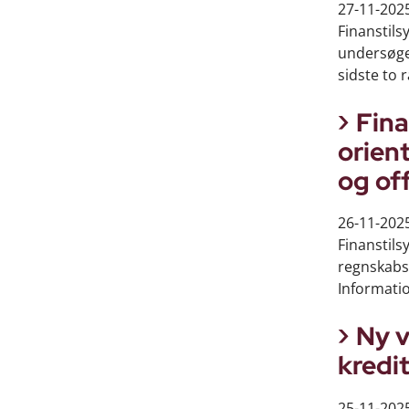
27-11-202
Finanstils
undersøge
sidste to 
Fina
orien
og of
26-11-202
Finanstils
regnskabsa
Information
Ny v
kredi
25-11-202