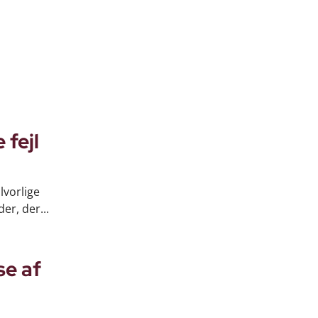
 fejl
lvorlige
er, der...
se af