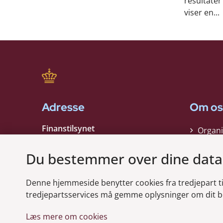
resultater
viser en...
Adresse
Om os
Finanstilsynet
Organi
Strandgade 29
Strate
1401 København K
Du bestemmer over dine data
Kontak
EAN nummer:
5798000021006
Denne hjemmeside benytter cookies fra tredjepart til 
CVR nummer:
10598184
Modt
tredjepartsservices må gemme oplysninger om dit b
Læs mere om cookies