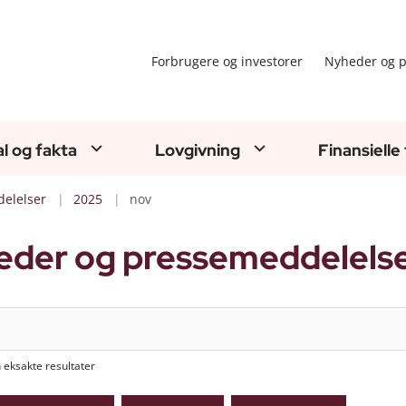
Forbrugere og investorer
Nyheder og p
al og fakta
Lovgivning
Finansielle
elelser
2025
nov
eder og pressemeddelels
n eksakte resultater