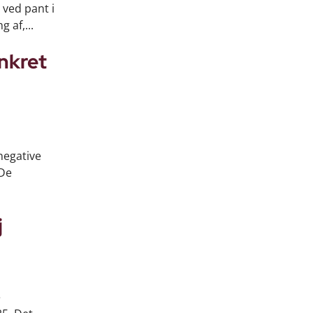
 ved pant i
 af,...
nkret
negative
 De
j
e