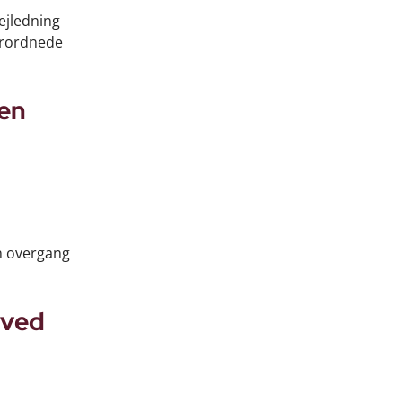
ejledning
erordnede
 en
n overgang
 ved