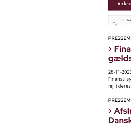
Virks
PRESSEM
Fina
gældsi
28-11-202
Finanstils
fejl i der
PRESSEM
Afsl
Dansk