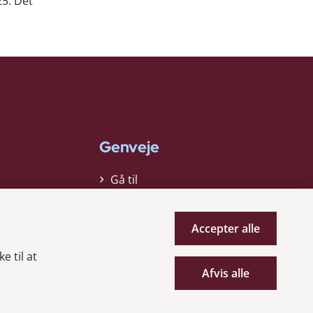
25. Det
Genveje
Gå til
virksomhedsregisteret
Gå til selskabsmeddelelser
Accepter alle
English
e til at
Afvis alle