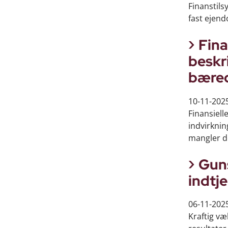
Finanstils
fast ejend
Fina
beskr
bæred
10-11-202
Finansiell
indvirknin
mangler do
Guns
indtj
06-11-202
Kraftig væ