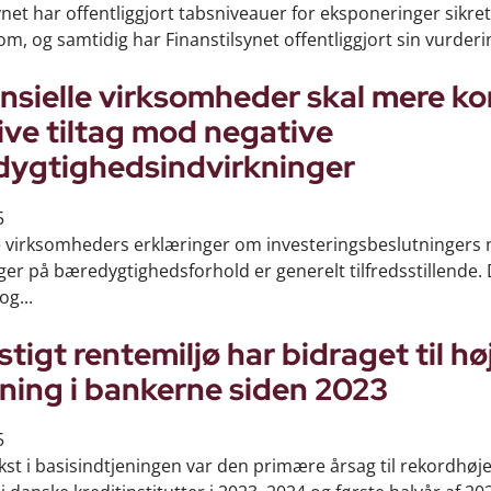
ynet har offentliggjort tabsniveauer for eksponeringer sikret
om, og samtidig har Finanstilsynet offentliggjort sin vurdering
nsielle virksomheder skal mere ko
ive tiltag mod negative
ygtighedsindvirkninger
5
e virksomheders erklæringer om investeringsbeslutningers 
ger på bæredygtighedsforhold er generelt tilfredsstillende.
g...
tigt rentemiljø har bidraget til hø
ening i bankerne siden 2023
5
kst i basisindtjeningen var den primære årsag til rekordhøj