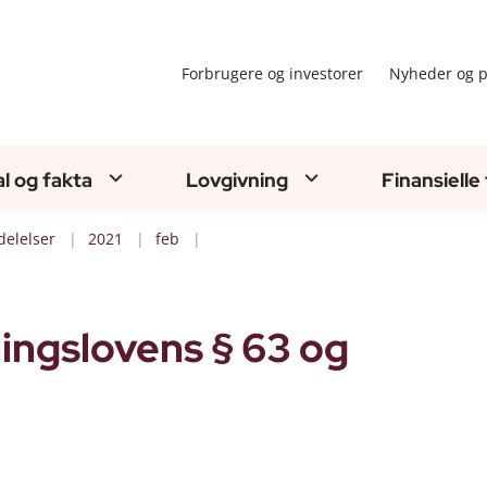
Forbrugere og investorer
Nyheder og p
al og fakta
Lovgivning
Finansielle
elelser
2021
feb
ingslovens § 63 og