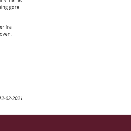
ning gøre
er fra
loven.
12-02-2021