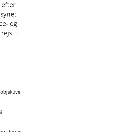
 efter
lsynet
ce- og
ejst i
 objektive,
på
r vi har at