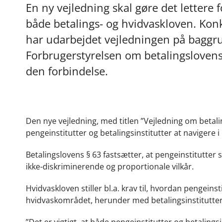
En ny vejledning skal gøre det lettere f
både betalings- og hvidvaskloven. Kon
har udarbejdet vejledningen på baggr
Forbrugerstyrelsen om betalingslovens 
den forbindelse.
Den nye vejledning, med titlen ”Vejledning om betali
pengeinstitutter og betalingsinstitutter at navigere 
Betalingslovens § 63 fastsætter, at pengeinstitutter s
ikke-diskriminerende og proportionale vilkår.
Hvidvaskloven stiller bl.a. krav til, hvordan pengei
hvidvaskområdet, herunder med betalingsinstitutter
”Det er vigtigt, at både pengeinstitutter og betalings