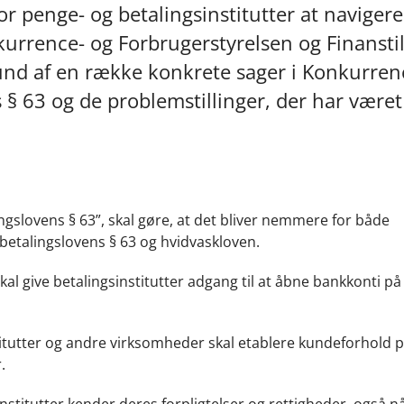
or penge- og betalingsinstitutter at navigere
kurrence- og Forbrugerstyrelsen og Finansti
und af en række konkrete sager i Konkurren
§ 63 og de problemstillinger, der har været r
ngslovens § 63”, skal gøre, at det bliver nemmere for både
i betalingslovens § 63 og hvidvaskloven.
kal give betalingsinstitutter adgang til at åbne bankkonti på
nstitutter og andre virksomheder skal etablere kundeforhold 
.
institutter kender deres forpligtelser og rettigheder, også nå