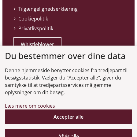
Tilgængelighedserklæring
Cookiepolitik
Privatlivspolitik
Whistleblower
Du bestemmer over dine data
Denne hjemmeside benytter cookies fra tredjepart til
besøgsstatistik. Vælger du "Accepter alle", giver du
samtykke til at tredjepartsservices må gemme
Genveje
oplysninger om dit besøg.
Læs mere om cookies
Gå til virksomhedsregisteret
Gå til selskabsmeddelelser
Accepter alle
English
Afvis alle