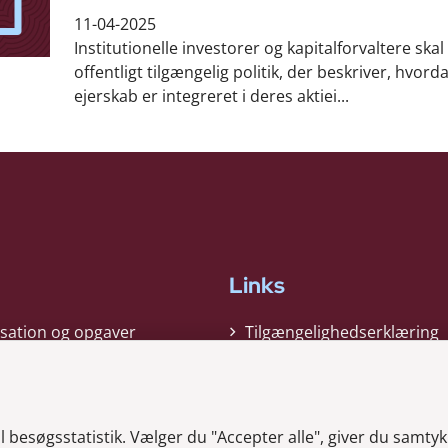
11-04-2025
Institutionelle investorer og kapitalforvaltere ska
offentligt tilgængelig politik, der beskriver, hvorda
ejerskab er integreret i deres aktiei...
Links
sation og opgaver
Tilgængelighedserklæring
gi
Cookiepolitik
t
Privatlivspolitik
besøgsstatistik. Vælger du "Accepter alle", giver du samtykk
ag nyheder
Whistleblower