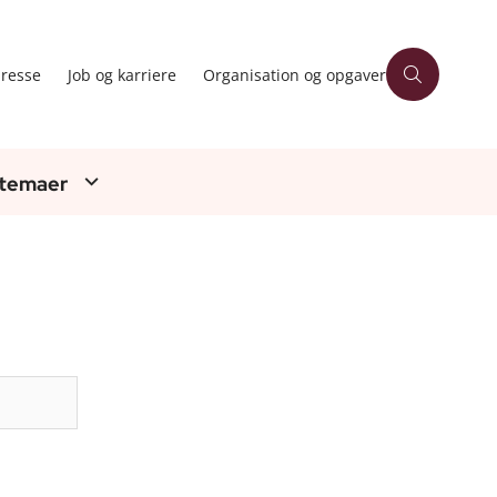
resse
Job og karriere
Organisation og opgaver
 temaer
Søg