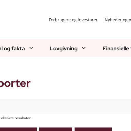
Forbrugere og investorer
Nyheder og p
al og fakta
Lovgivning
Finansielle
porter
n eksakte resultater