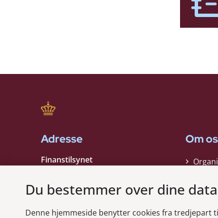
Adresse
Om os
Finanstilsynet
Organi
Strandgade 29
Strate
1401 København K
Du bestemmer over dine data
Kontak
EAN nummer:
5798000021006
Denne hjemmeside benytter cookies fra tredjepart til 
CVR nummer:
10598184
Modt