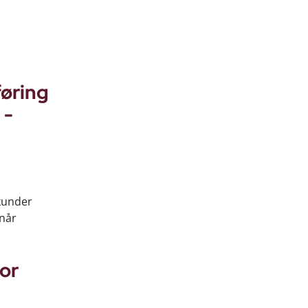
øring
 -
skunder
 når
for