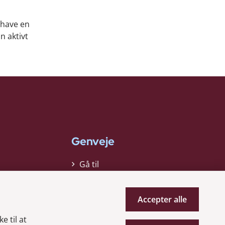
l have en
n aktivt
Genveje
Gå til
virksomhedsregisteret
Gå til selskabsmeddelelser
Accepter alle
English
e til at