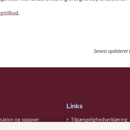
gstilbud.
Senest opdateret
Links
sation og opgaver
Tilgængelighedserklæring
gi
Cookiepolitik