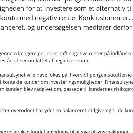
heden for at investere som et alternativ til
konto med negativ rente. Konklusionen er, 
lanceret, og undersøgelsen medfører derfor
r gennem længere perioder haft negative renter på indlånsko
stående er omfattet af negative renter.
anstilsynet ville have fokus på, hvorvidt pengeinstitutterne
t kontakte kunder om investeringsmuligheder. Finanstilsynet
m kunden blev rådgivet om, passede til kundernes risikopro
tter overodnet har ydet en balanceret rådgivning til de kun
ørelser ikke fundet anledning til at give tilsynsreaktioner.