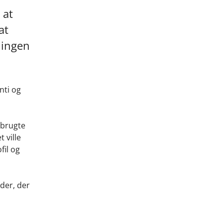
 at
at
 ingen
nti og
 brugte
 ville
fil og
der, der