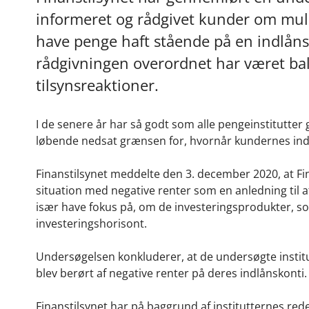
informeret og rådgivet kunder om mulig
have penge haft stående på en indlåns
rådgivningen overordnet har været ba
tilsynsreaktioner.
I de senere år har så godt som alle pengeinstitutte
løbende nedsat grænsen for, hvornår kundernes inde
Finanstilsynet meddelte den 3. december 2020, at Fin
situation med negative renter som en anledning til a
især have fokus på, om de investeringsprodukter, so
investeringshorisont.
Undersøgelsen konkluderer, at de undersøgte institu
blev berørt af negative renter på deres indlånskonti.
Finanstilsynet har på baggrund af institutternes redeg