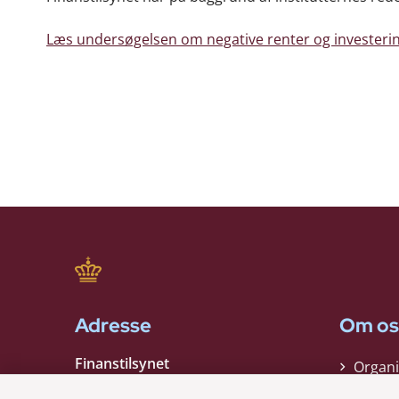
Læs undersøgelsen om negative renter og investerin
Adresse
Om os
Finanstilsynet
Organi
Strandgade 29
Strate