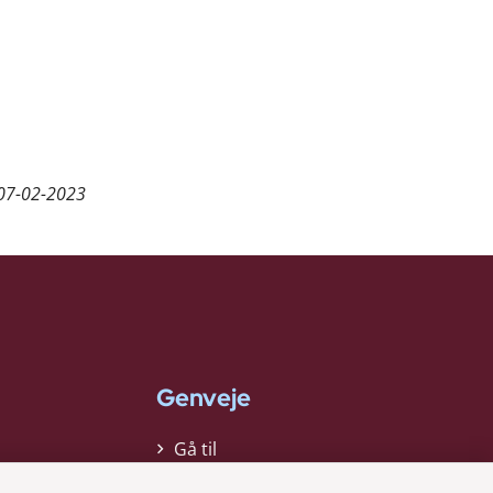
07-02-2023
Genveje
Gå til
virksomhedsregisteret