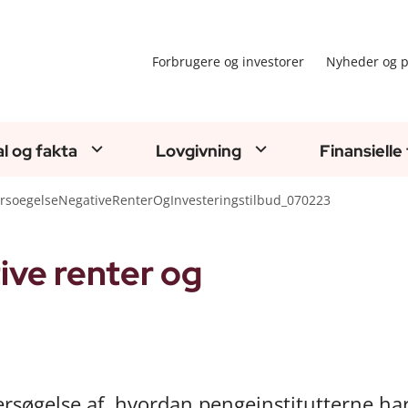
Forbrugere og investorer
Nyheder og p
al og fakta
Lovgivning
Finansielle
rsoegelseNegativeRenterOgInvesteringstilbud_070223
ive renter og
rsøgelse af, hvordan pengeinstitutterne ha