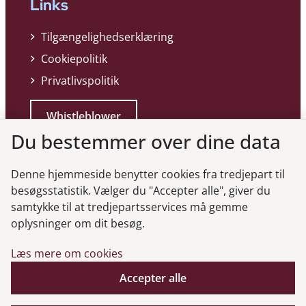
Links
Tilgængelighedserklæring
Cookiepolitik
Privatlivspolitik
Whistleblower
Du bestemmer over dine data
Denne hjemmeside benytter cookies fra tredjepart til
besøgsstatistik. Vælger du "Accepter alle", giver du
samtykke til at tredjepartsservices må gemme
Genveje
oplysninger om dit besøg.
Læs mere om cookies
Gå til virksomhedsregisteret
Accepter alle
Gå til selskabsmeddelelser
English