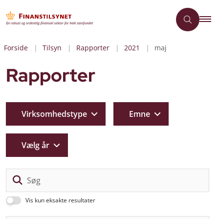
Forside
Tilsyn
Rapporter
2021
maj
Rapporter
Virksomhedstype
Emne
Vælg år
Sø
Vis kun eksakte resultater