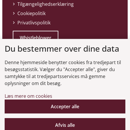
Tilgængelighedserklæring
Cookiepolitik
Privatlivspolitik
Whistleblower
Du bestemmer over dine data
Denne hjemmeside benytter cookies fra tredjepart til
besøgsstatistik. Vælger du "Accepter alle", giver du
samtykke til at tredjepartsservices må gemme
Genveje
oplysninger om dit besøg.
Læs mere om cookies
Gå til virksomhedsregisteret
Accepter alle
Gå til selskabsmeddelelser
English
Afvis alle