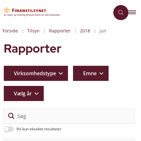
Forside
Tilsyn
Rapporter
2018
jun
Rapporter
Virksomhedstype
Emne
Vælg år
Sø
Vis kun eksakte resultater