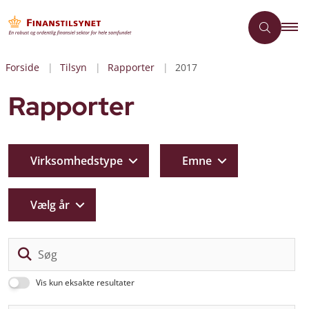
Forside
Tilsyn
Rapporter
2017
Rapporter
Virksomhedstype
Emne
Vælg år
Sø
Vis kun eksakte resultater