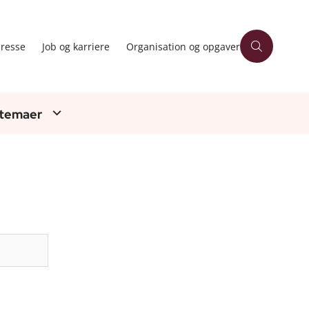
resse
Job og karriere
Organisation og opgaver
 temaer
Søg