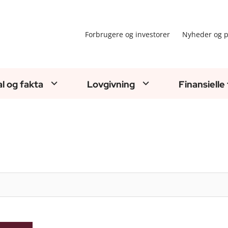
Forbrugere og investorer
Nyheder og p
al og fakta
Lovgivning
Finansielle