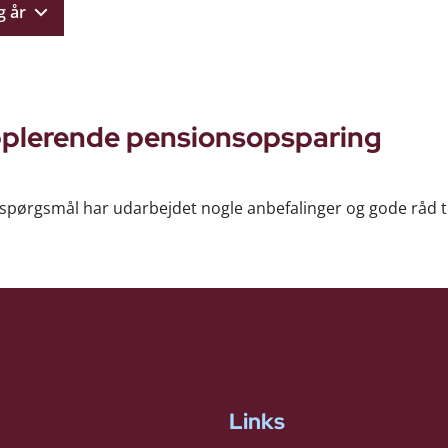
g år
pplerende pensionsopsparing
pørgsmål har udarbejdet nogle anbefalinger og gode råd til
Links