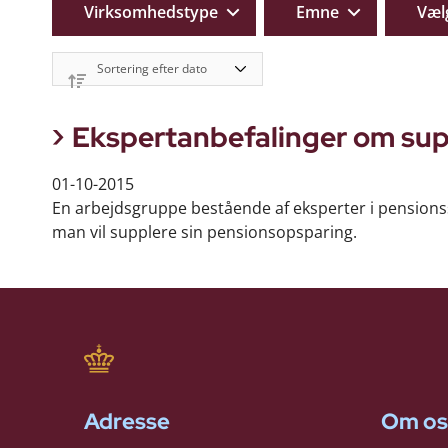
Virksomhedstype
Emne
Væl
Ekspertanbefalinger om su
01-10-2015
En arbejdsgruppe bestående af eksperter i pensionss
man vil supplere sin pensionsopsparing.
Adresse
Om os