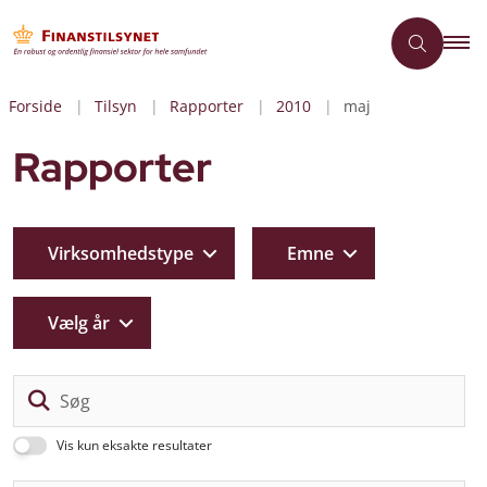
Forside
Tilsyn
Rapporter
2010
maj
Rapporter
Virksomhedstype
Emne
Vælg år
Sø
Vis kun eksakte resultater