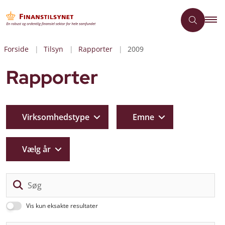
Forside
Tilsyn
Rapporter
2009
Rapporter
Virksomhedstype
Emne
Vælg år
Sø
Vis kun eksakte resultater