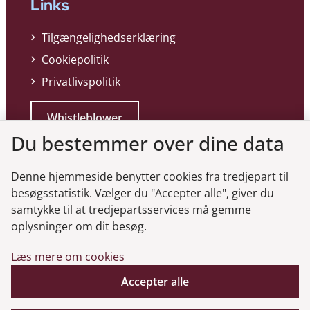
Links
Tilgængelighedserklæring
Cookiepolitik
Privatlivspolitik
Whistleblower
Du bestemmer over dine data
Denne hjemmeside benytter cookies fra tredjepart til
besøgsstatistik. Vælger du "Accepter alle", giver du
samtykke til at tredjepartsservices må gemme
Genveje
oplysninger om dit besøg.
Læs mere om cookies
Gå til virksomhedsregisteret
Accepter alle
Gå til selskabsmeddelelser
English