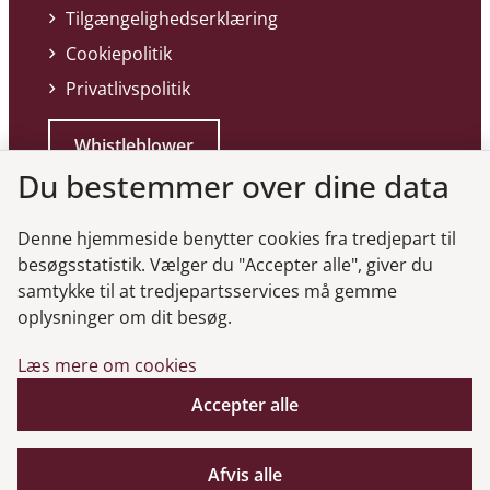
Tilgængelighedserklæring
Cookiepolitik
Privatlivspolitik
Whistleblower
Du bestemmer over dine data
Denne hjemmeside benytter cookies fra tredjepart til
besøgsstatistik. Vælger du "Accepter alle", giver du
samtykke til at tredjepartsservices må gemme
Genveje
oplysninger om dit besøg.
Læs mere om cookies
Gå til virksomhedsregisteret
Gå til selskabsmeddelelser
Accepter alle
English
Afvis alle