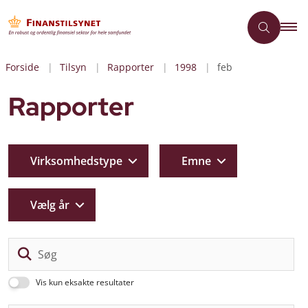
Forside
Tilsyn
Rapporter
1998
feb
Rapporter
Virksomhedstype
Emne
Vælg år
Sø
Vis kun eksakte resultater