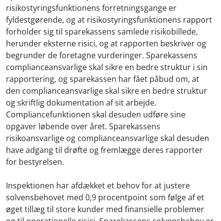
risikostyringsfunktionens forretningsgange er
fyldestgørende, og at risikostyringsfunktionens rapport
forholder sig til sparekassens samlede risikobillede,
herunder eksterne risici, og at rapporten beskriver og
begrunder de foretagne vurderinger. Sparekassens
complianceansvarlige skal sikre en bedre struktur i sin
rapportering, og sparekassen har fået påbud om, at
den complianceansvarlige skal sikre en bedre struktur
og skriftlig dokumentation af sit arbejde.
Compliancefunktionen skal desuden udføre sine
opgaver løbende over året. Sparekassens
risikoansvarlige og complianceansvarlige skal desuden
have adgang til drøfte og fremlægge deres rapporter
for bestyrelsen.
Inspektionen har afdækket et behov for at justere
solvensbehovet med 0,9 procentpoint som følge af et
øget tillæg til store kunder med finansielle problemer
og til operationelle risici. Sparekassens solvensbehov er