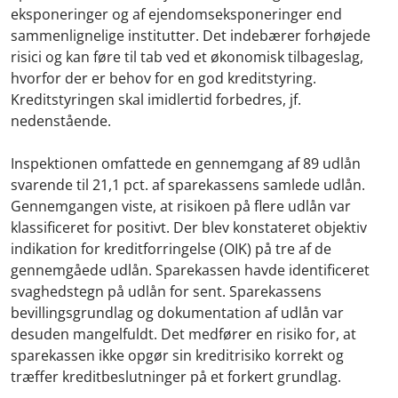
eksponeringer og af ejendomseksponeringer end
sammenlignelige institutter. Det indebærer forhøjede
risici og kan føre til tab ved et økonomisk tilbageslag,
hvorfor der er behov for en god kreditstyring.
Kreditstyringen skal imidlertid forbedres, jf.
nedenstående.
Inspektionen omfattede en gennemgang af 89 udlån
svarende til 21,1 pct. af sparekassens samlede udlån.
Gennemgangen viste, at risikoen på flere udlån var
klassificeret for positivt. Der blev konstateret objektiv
indikation for kreditforringelse (OIK) på tre af de
gennemgåede udlån. Sparekassen havde identificeret
svaghedstegn på udlån for sent. Sparekassens
bevillingsgrundlag og dokumentation af udlån var
desuden mangelfuldt. Det medfører en risiko for, at
sparekassen ikke opgør sin kreditrisiko korrekt og
træffer kreditbeslutninger på et forkert grundlag.