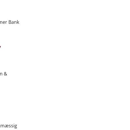
umer Bank
,
on &
etmæssig