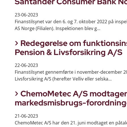
Santander Consumer Bank No
23-06-2023
Finanstilsynet var den 6. og 7. oktober 2022 på ins
AS Norge (Filialen). Inspektionen blev g...
Redegørelse om funktionsins
Pension & Livsforsikring A/S
22-06-2023
Finanstilsynet gennemførte i november-december 202
Livsforsikring A/S (herefter Velliv eller selska...
ChemoMetec A/S modtager p
markedsmisbrugs-forordnin
21-06-2023
ChemoMetec A/S har den 21. juni modtaget en påtale