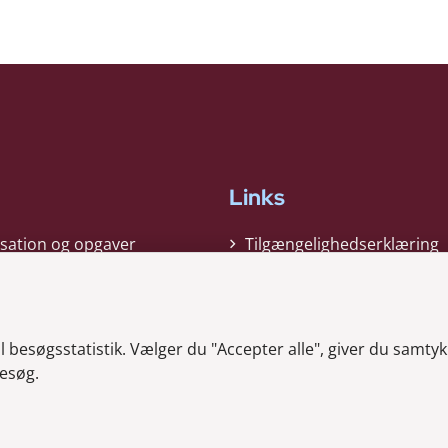
Links
sation og opgaver
Tilgængelighedserklæring
gi
Cookiepolitik
t
Privatlivspolitik
besøgsstatistik. Vælger du "Accepter alle", giver du samtykk
ag nyheder
Whistleblower
esøg.