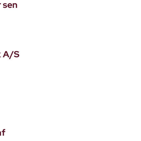
r sen
k A/S
af