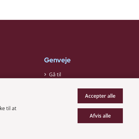
Genveje
Gå til
virksomhedsregisteret
Gå til selskabsmeddelelser
Accepter alle
English
e til at
Afvis alle