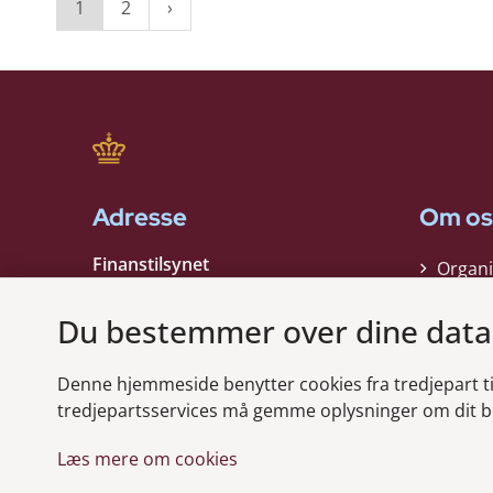
1
2
Adresse
Om os
Finanstilsynet
Organi
Strandgade 29
Strate
1401 København K
Du bestemmer over dine data
Kontak
EAN nummer:
5798000021006
Denne hjemmeside benytter cookies fra tredjepart til 
CVR nummer:
10598184
Modt
tredjepartsservices må gemme oplysninger om dit b
Læs mere om cookies