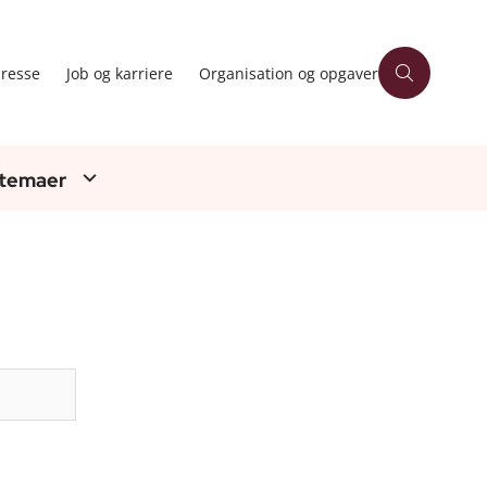
resse
Job og karriere
Organisation og opgaver
 temaer
Søg