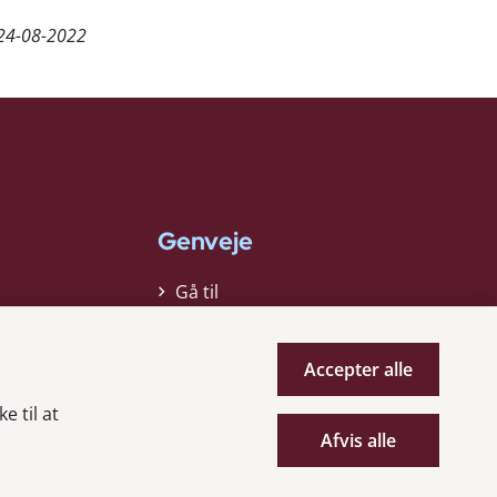
24-08-2022
Genveje
Gå til
virksomhedsregisteret
Gå til selskabsmeddelelser
Accepter alle
English
e til at
Afvis alle