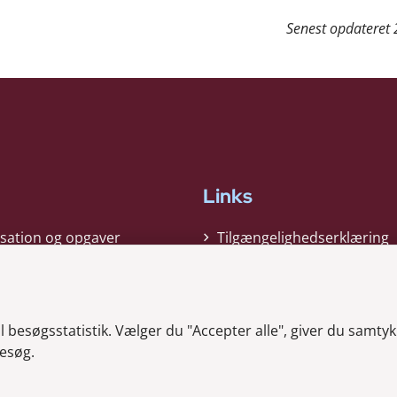
Senest opdateret
Links
sation og opgaver
Tilgængelighedserklæring
gi
Cookiepolitik
t
Privatlivspolitik
besøgsstatistik. Vælger du "Accepter alle", giver du samtykk
ag nyheder
Whistleblower
esøg.