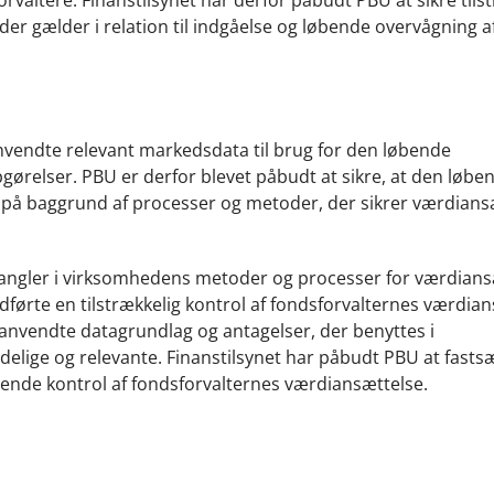
r gælder i relation til indgåelse og løbende overvågning af
nvendte relevant markedsdata til brug for den løbende
gørelser. PBU er derfor blevet påbudt at sikre, at den løbe
r på baggrund af processer og metoder, der sikrer værdians
mangler i virksomhedens metoder og processer for værdians
dførte en tilstrækkelig kontrol af fondsforvalternes værdia
 anvendte datagrundlag og antagelser, der benyttes i
delige og relevante. Finanstilsynet har påbudt PBU at fasts
bende kontrol af fondsforvalternes værdiansættelse.