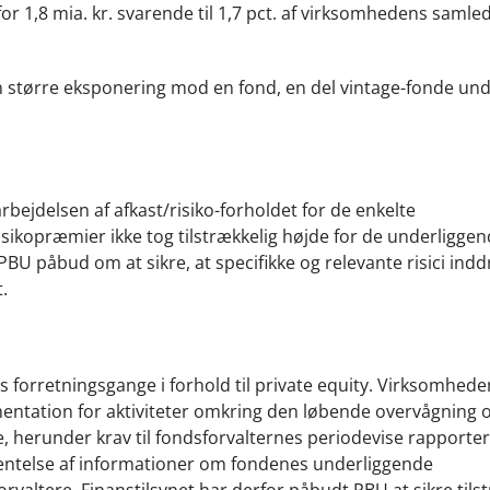
or 1,8 mia. kr. svarende til 1,7 pct. af virksomhedens samle
n større eksponering mod en fond, en del vintage-fonde und
rbejdelsen af afkast/risiko-forholdet for de enkelte
ikopræmier ikke tog tilstrækkelig højde for de underliggende
PBU påbud om at sikre, at specifikke og relevante risici indd
.
 forretningsgange i forhold til private equity. Virksomhed
umentation for aktiviteter omkring den løbende overvågning 
, herunder krav til fondsforvalternes periodevise rapporte
ntelse af informationer om fondenes underliggende
rvaltere. Finanstilsynet har derfor påbudt PBU at sikre tils