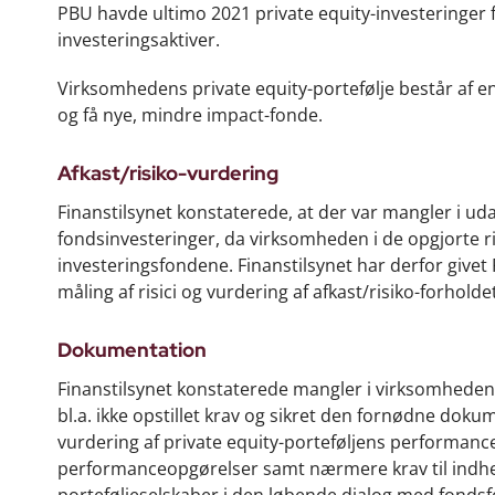
PBU havde ultimo 2021 private equity-investeringer f
investeringsaktiver.
Virksomhedens private equity-portefølje består af e
og få nye, mindre impact-fonde.
Afkast/risiko-vurdering
Finanstilsynet konstaterede, at der var mangler i uda
fondsinvesteringer, da virksomheden i de opgjorte ris
investeringsfondene. Finanstilsynet har derfor givet 
måling af risici og vurdering af afkast/risiko-forholdet
Dokumentation
Finanstilsynet konstaterede mangler i virksomhedens
bl.a. ikke opstillet krav og sikret den fornødne dok
vurdering af private equity-porteføljens performance
performanceopgørelser samt nærmere krav til indhe
porteføljeselskaber i den løbende dialog med fondsfo