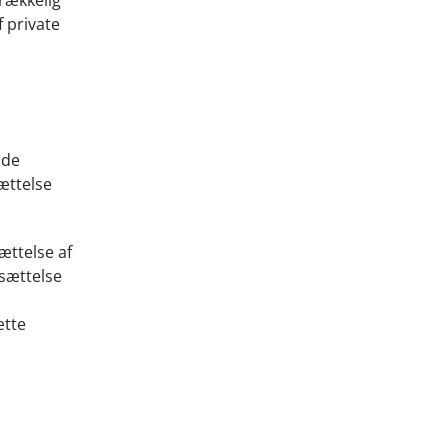
 private
nde
ættelse
ættelse af
nsættelse
ætte