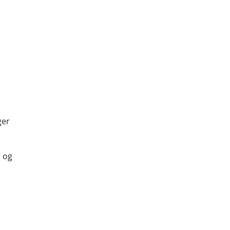
ger
r og