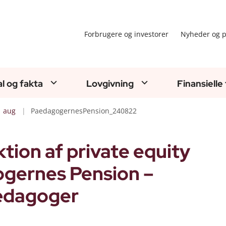
Forbrugere og investorer
Nyheder og p
al og fakta
Lovgivning
Finansielle
aug
PaedagogernesPension_240822
ion af private equity
ogernes Pension –
ædagoger