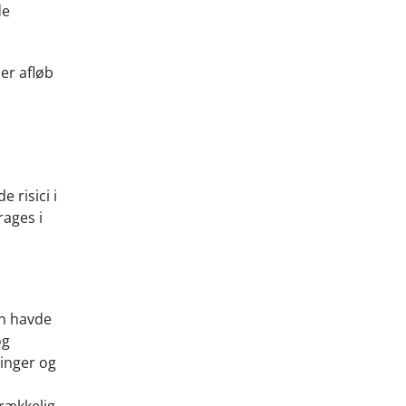
de
er afløb
 risici i
rages i
en havde
og
ringer og
trækkelig