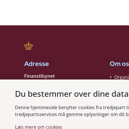
Adresse
Om os
Finanstilsynet
Organi
Strandgade 29
Strate
1401 København K
Du bestemmer over dine data
Kontak
EAN nummer:
5798000021006
Denne hjemmeside benytter cookies fra tredjepart til 
CVR nummer:
10598184
Modt
tredjepartsservices må gemme oplysninger om dit b
Læs mere om cookies