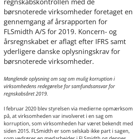
regnskabskontrollen med de
børsnoterede virksomheder foretaget en
gennemgang af årsrapporten for
FLSmidth A/S for 2019. Koncern- og
årsregnskabet er aflagt efter IFRS samt
yderligere danske oplysningskrav for
børsnoterede virksomheder.
Manglende oplysning om sag om mulig korruption i
virksomhedens redegørelse for samfundsansvar for
regnskabsåret 2019.
I februar 2020 blev styrelsen via medierne opmærksom
på, at virksomheden var involveret i en sag om
korruption, som virksomheden har været bekendt med
siden 2015. FLSmidth er som selskab ikke part i sagen,
som vedrører en medarbejder i FLSmidth og dennes