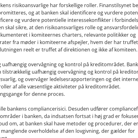
ens risikoansvarlige har forskellige roller. Finanstilsynet 
omitteres, og at banken skal identificere og vurdere potent
ficere og vurdere potentielle interessekonflikter i forbinde
n skal sikre, at den risikoansvarliges rolle og ansvarsfordel
okumenteret i komiteernes charters, relevante politikker og
erater fra møder i komiteerne afspejler, hvem der har truffet
lutningen reelt er truffet af direktionen og ikke af komiteen
ig uafhængig overvågning og kontrol på kreditområdet. Banke
en tilstrækkelig uafhængig overvågning og kontrol på kredit
orsvarlig, og overvåger ledelsesrapporteringen og det intern
ller af alle væsentlige aktiviteter på kreditområdet.
ningsgange for denne proces.
alle bankens compliancerisici. Desuden udfører compliance
ikoområder i banken, da indsatsen fortsat i høj grad er fokuse
åbud om, at banken skal have metoder og procedurer, der e
 manglende overholdelse af den lovgivning, der gælder for