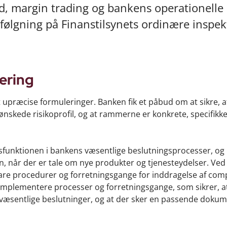
ld, margin trading og bankens operationelle r
ølgning på Finanstilsynets ordinære inspek
ering
 upræcise formuleringer. Banken fik et påbud om at sikre, 
nskede risikoprofil, og at rammerne er konkrete, specifikk
sfunktionen i bankens væsentlige beslutningsprocesser, og
, når der er tale om nye produkter og tjenesteydelser. Ved
re procedurer og forretningsgange for inddragelse af comp
 implementere processer og forretningsgange, som sikrer, a
 væsentlige beslutninger, og at der sker en passende doku