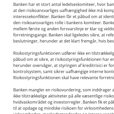
Banken har et stort antal ledelseskomiteer, hvor bank
at den risikoansvarliges uafhængighed ikke må kompr
interessekonflikter. Banken får et påbud om at identi
den risikoansvarliges rolle i bankens komiteer. Banke
mellem første og anden forsvarslinje er klar og veld
forretningsgange. Banken skal ligeledes sikre, at ref
beslutninger, herunder at det klart fremgår, hvis bes
Risikostyringsfunktionen udfører ikke en tilstrækkel
påbud om at sikre, at risikostyringsfunktionen har 
herunder overvåger, at styringen af kreditrisici er f
kontrolsystem, samt sikrer uafhængige interne kontro
Risikostyringsfunktionen skal have relevante forret
Banken mangler en risikovurdering, som inddrager 
ikke tilstrækkelige aktiviteter på alle væsentlige ris
hvidvaskområdet og investorregler. Banken fik et p
til at opdage og mindske risikoen for virksomhedens