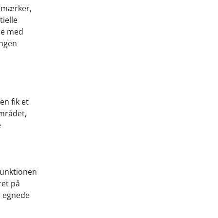
bemærker,
ielle
lse med
ingen
.
n fik et
området,
e
funktionen
ret på
r egnede