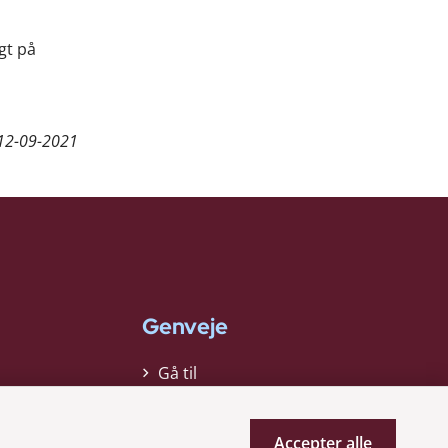
gt på
12-09-2021
Genveje
Gå til
virksomhedsregisteret
Gå til selskabsmeddelelser
Accepter alle