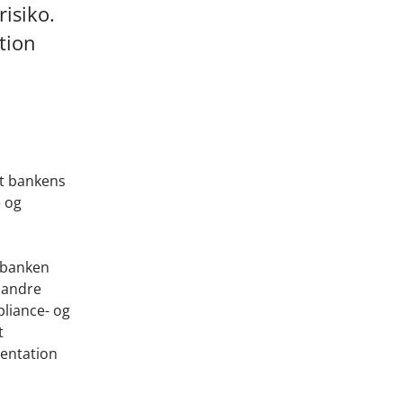
isiko.
tion
at bankens
e og
 banken
 andre
liance- og
t
mentation