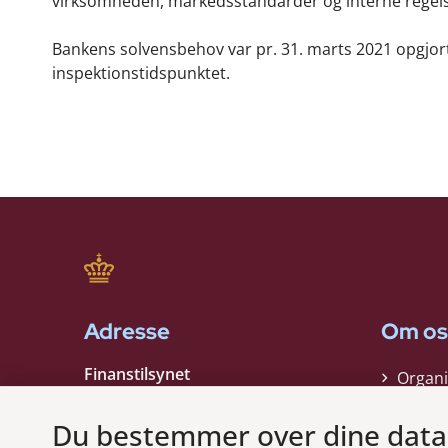
virksomheden, markedsstandarder og interne rege
Bankens solvensbehov var pr. 31. marts 2021 opgjort ti
inspektionstidspunktet.
Adresse
Om os
Finanstilsynet
Organi
Strandgade 29
Strate
1401 København K
Du bestemmer over dine data
Kontak