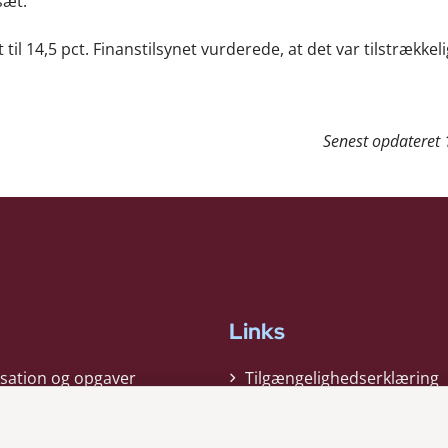
lsæt.
l 14,5 pct. Finanstilsynet vurderede, at det var tilstrækkeli
Senest opdateret
Links
sation og opgaver
Tilgængelighedserklæring
gi
Cookiepolitik
t
Privatlivspolitik