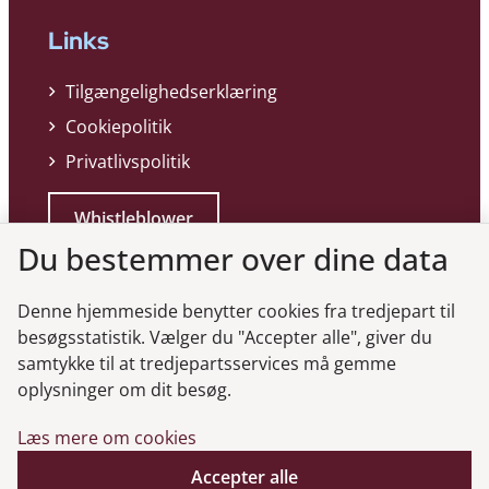
Links
Tilgængelighedserklæring
Cookiepolitik
Privatlivspolitik
Whistleblower
Du bestemmer over dine data
Denne hjemmeside benytter cookies fra tredjepart til
besøgsstatistik. Vælger du "Accepter alle", giver du
samtykke til at tredjepartsservices må gemme
Genveje
oplysninger om dit besøg.
Læs mere om cookies
Gå til virksomhedsregisteret
Gå til selskabsmeddelelser
Accepter alle