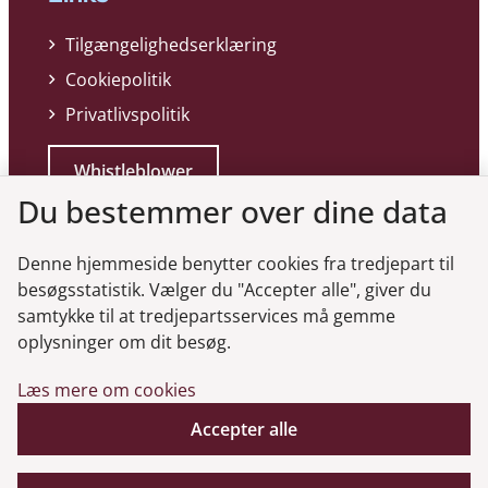
Tilgængelighedserklæring
Cookiepolitik
Privatlivspolitik
Whistleblower
Du bestemmer over dine data
Denne hjemmeside benytter cookies fra tredjepart til
besøgsstatistik. Vælger du "Accepter alle", giver du
samtykke til at tredjepartsservices må gemme
Genveje
oplysninger om dit besøg.
Læs mere om cookies
Gå til virksomhedsregisteret
Gå til selskabsmeddelelser
Accepter alle
English