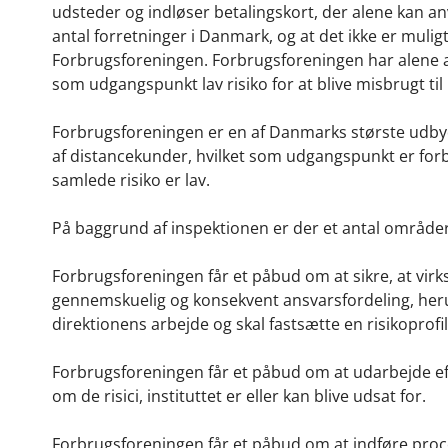
udsteder og indløser betalingskort, der alene kan a
antal forretninger i Danmark, og at det ikke er mulig
Forbrugsforeningen. Forbrugsforeningen har alene ak
som udgangspunkt lav risiko for at blive misbrugt til
Forbrugsforeningen er en af Danmarks største udbyd
af distancekunder, hvilket som udgangspunkt er forb
samlede risiko er lav.
På baggrund af inspektionen er der et antal områder,
Forbrugsforeningen får et påbud om at sikre, at vir
gennemskuelig og konsekvent ansvarsfordeling, heru
direktionens arbejde og skal fastsætte en risikopr
Forbrugsforeningen får et påbud om at udarbejde effe
om de risici, instituttet er eller kan blive udsat for.
Forbrugsforeningen får et påbud om at indføre proce