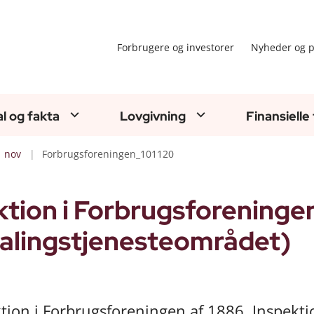
Forbrugere og investorer
Nyheder og p
al og fakta
Lovgivning
Finansielle
nov
Forbrugsforeningen_101120
tion i Forbrugsforeningen
talingstjenesteområdet)
ktion i Forbrugsforeningen af 1886. Inspekt