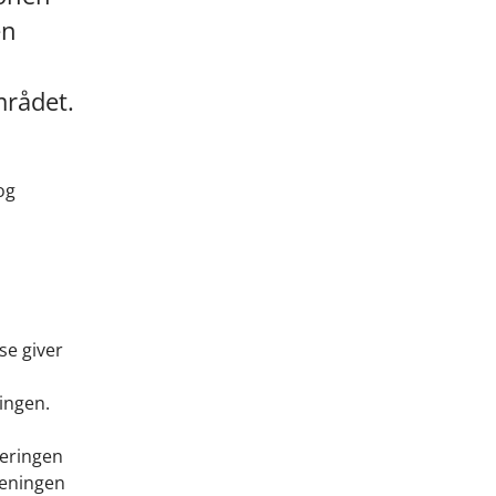
en
mrådet.
og
se giver
ingen.
deringen
reningen