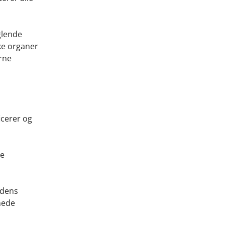
glende
lke organer
erne
icerer og
de
edens
nede