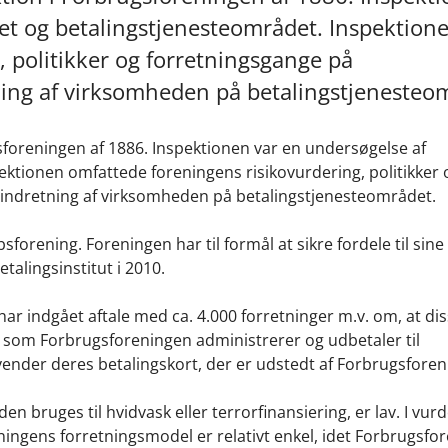
et og betalingstjenesteområdet. Inspektion
 politikker og forretningsgange på
ning af virksomheden på betalingstjenesteo
gsforeningen af 1886. Inspektionen var en undersøgelse af
ktionen omfattede foreningens risikovurdering, politikker 
 indretning af virksomheden på betalingstjenesteområdet.
rening. Foreningen har til formål at sikre fordele til sine
talingsinstitut i 2010.
 indgået aftale med ca. 4.000 forretninger m.v. om, at dis
t, som Forbrugsforeningen administrerer og udbetaler til
er deres betalingskort, der er udstedt af Forbrugsforen
den bruges til hvidvask eller terrorfinansiering, er lav. I vur
eningens forretningsmodel er relativt enkel, idet Forbrugsfo