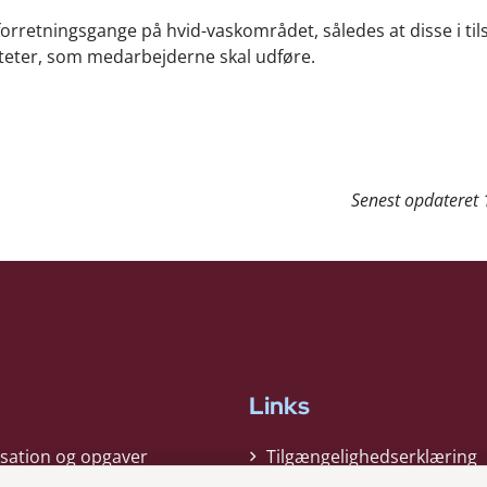
forretningsgange på hvid-vaskområdet, således at disse i til
iteter, som medarbejderne skal udføre.
Senest opdateret
Links
sation og opgaver
Tilgængelighedserklæring