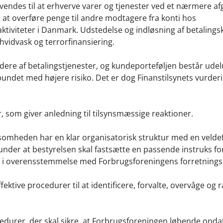
nvendes til at erhverve varer og tjenester ved et nærmere a
t at overføre penge til andre modtagere fra konti hos
tiviteter i Danmark. Udstedelse og indløsning af betalings
 hvidvask og terrorfinansiering.
ere af betalingstjenester, og kundeporteføljen består ude
undet med højere risiko. Det er dog Finanstilsynets vurderi
 som giver anledning til tilsynsmæssige reaktioner.
ksomheden har en klar organisatorisk struktur med en velde
nder at bestyrelsen skal fastsætte en passende instruks fo
ofil i overensstemmelse med Forbrugsforeningens forretning
ktive procedurer til at identificere, forvalte, overvåge og 
durer, der skal sikre, at Forbrugsforeningen løbende opdat