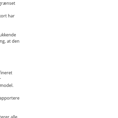
fgrænset
kort har
lukkende
ng, at den
fineret
r
smodel.
rapportere
erer alle