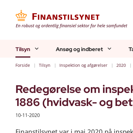
Tilsyn
Ansøg og indberet
T
Forside
Tilsyn
Inspektion og afgørelser
2020
Redegørelse om inspek
1886 (hvidvask- og be
10-11-2020
Finanstilsynet var i maj 2020 på inspe