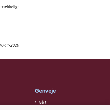
strækkeligt
10-11-2020
Genveje
Gå til
virksomhedsregisteret