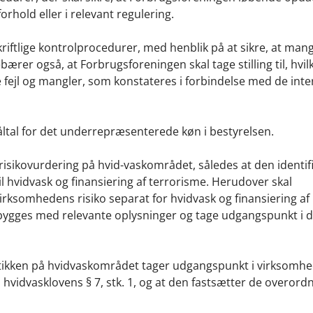
rhold eller i relevant regulering.
iftlige kontrolprocedurer, med henblik på at sikre, at man
ærer også, at Forbrugsforeningen skal tage stilling til, hvi
de fejl og mangler, som konstateres i forbindelse med de int
ltal for det underrepræsenterede køn i bestyrelsen.
risikovurdering på hvid-vaskområdet, således at den identif
il hvidvask og finansiering af terrorisme. Herudover skal
irksomhedens risiko separat for hvidvask og finansiering af
bygges med relevante oplysninger og tage udgangspunkt i 
litikken på hvidvaskområdet tager udgangspunkt i virksomh
vidvasklovens § 7, stk. 1, og at den fastsætter de overord