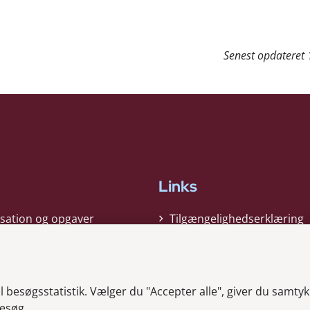
Senest opdateret
Links
sation og opgaver
Tilgængelighedserklæring
gi
Cookiepolitik
t
Privatlivspolitik
besøgsstatistik. Vælger du "Accepter alle", giver du samtykk
ag nyheder
Whistleblower
esøg.