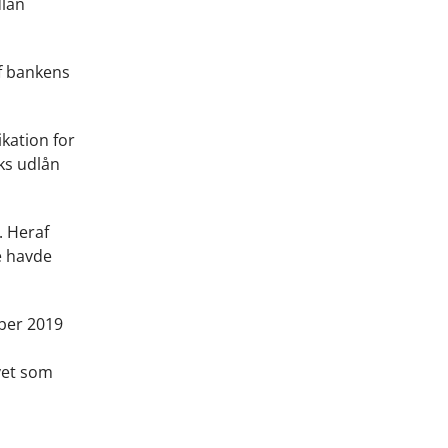
dlån
af bankens
ikation for
eks udlån
. Heraf
ke havde
mber 2019
vet som