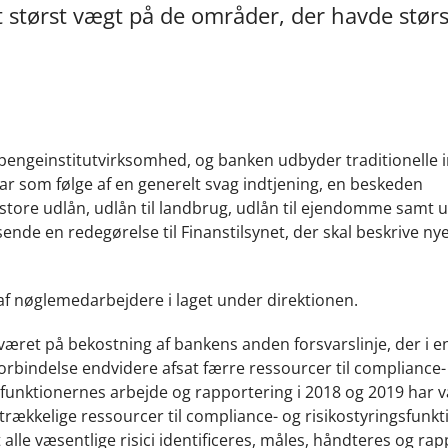
gt størst vægt på de områder, der havde størst
pengeinstitutvirksomhed, og banken udbyder traditionelle i
r som følge af en generelt svag indtjening, en beskeden
tore udlån, udlån til landbrug, udlån til ejendomme samt ud
nde en redegørelse til Finanstilsynet, der skal beskrive nye 
 af nøglemedarbejdere i laget under direktionen.
været på bekostning af bankens anden forsvarslinje, der i e
 forbindelse endvidere afsat færre ressourcer til compliance-
cefunktionernes arbejde og rapportering i 2018 og 2019 har 
trækkelige ressourcer til compliance- og risikostyringsfunk
 at alle væsentlige risici identificeres, måles, håndteres og ra