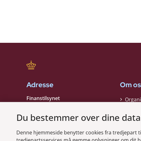
Adresse
Om os
Finanstilsynet
Organi
Strandgade 29
Strate
1401 København K
Du bestemmer over dine data
Kontak
EAN nummer:
5798000021006
Denne hjemmeside benytter cookies fra tredjepart til 
CVR nummer:
10598184
Modt
tredjepartsservices må gemme oplysninger om dit b