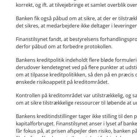
korrekt, og ift. at tilvejebringe et samlet overblik o
Banken fik også påbud om at sikre, at der er tilstræk
det sikres, at medarbejdere ikke deltager i leveringen
Finanstilsynet fandt, at bestyrelsens forhandlingspro
derfor påbud om at forbedre protokollen.
Bankens kreditpolitik indeholdt flere bløde formuleri
derudover kendetegnet ved på flere punkter at udsti
om at tilpasse kreditpolitikken, så den på en præcis
ønskede risikoappetit på kreditområdet.
Kontrollen på kreditområdet var utilstrækkelig, og sa
om at sikre tilstrækkelige ressourcer til løbende at 
Bankens kreditindstillinger tager ikke stilling til den
kapitalforbruget. Finanstilsynet anser i lyset af ban
får fokus på, at prisen afspejler den risiko, banken 