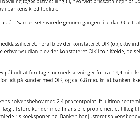
bevilling tages aktiv stilling til, hvorvidt prissætningen af u
av i bankens kreditpolitik.
 udlån. Samlet set svarede gennemgangen til cirka 33 pct. 
nedklassificeret, heraf blev der konstateret OIK (objektiv ind
re erhvervsudlån blev der konstateret OIK i to tilfælde, og s
påbudt at foretage mernedskrivninger for ca. 14,4 mio. kr
 for lidt på kunder med OIK, og ca. 6,8 mio. kr. at banken ik
nkens solvensbehov med 2,4 procentpoint ift. ultimo septe
tillæg til store kunder med finansielle problemer, et tillæg til
samlede risikoeksponering. Banken har justeret solvensbeho