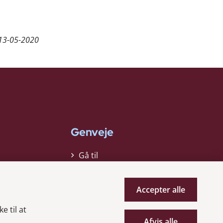
13-05-2020
Genveje
Gå til
virksomhedsregisteret
Gå til selskabsmeddelelser
Accepter alle
English
e til at
Afvis alle