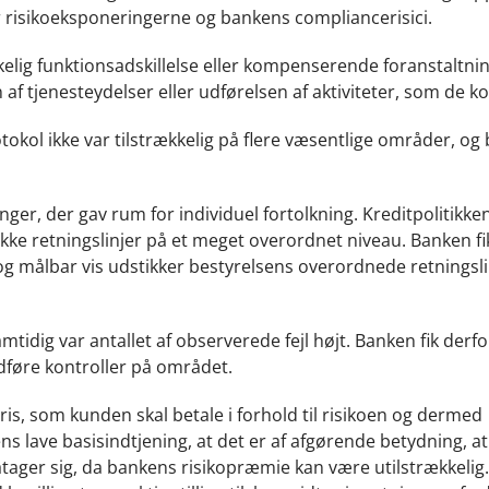
ver risikoeksponeringerne og bankens compliancerisici.
kelig funktionsadskillelse eller kompenserende foranstaltnin
 af tjenesteydelser eller udførelsen af aktiviteter, som de ko
tokol ikke var tilstrækkelig på flere væsentlige områder, og 
nger, der gav rum for individuel fortolkning. Kreditpolitikke
kke retningslinjer på et meget overordnet niveau. Banken f
 og målbar vis udstikker bestyrelsens overordnede retningsli
mtidig var antallet af observerede fejl højt. Banken fik derf
udføre kontroller på området.
 pris, som kunden skal betale i forhold til risikoen og dermed
kens lave basisindtjening, at det er af afgørende betydning, 
påtager sig, da bankens risikopræmie kan være utilstrækkeli