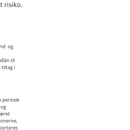
 risiko.
nd- og
lån til
tiltag i
n periode
 og
været
tionerne,
pporteres