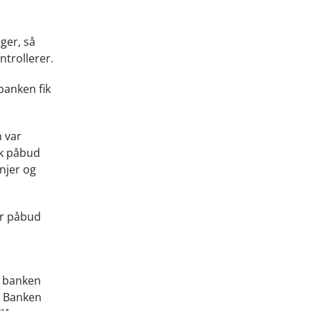
ger, så
ntrollerer.
banken fik
n var
ik påbud
njer og
or påbud
at banken
g. Banken