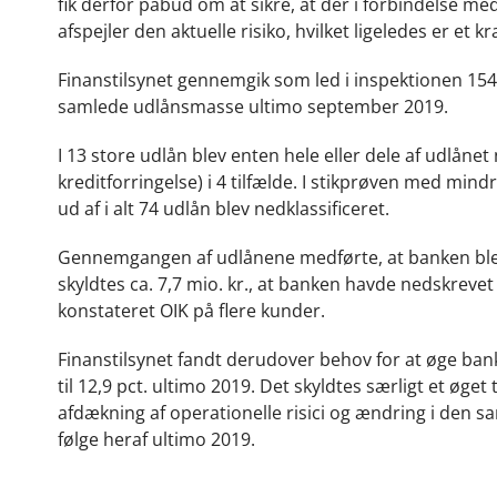
fik derfor påbud om at sikre, at der i forbindelse med 
afspejler den aktuelle risiko, hvilket ligeledes er et kr
Finanstilsynet gennemgik som led i inspektionen 154
samlede udlånsmasse ultimo september 2019.
I 13 store udlån blev enten hele eller dele af udlånet 
kreditforringelse) i 4 tilfælde. I stikprøven med mind
ud af i alt 74 udlån blev nedklassificeret.
Gennemgangen af udlånene medførte, at banken blev 
skyldtes ca. 7,7 mio. kr., at banken havde nedskrevet
konstateret OIK på flere kunder.
Finanstilsynet fandt derudover behov for at øge ba
til 12,9 pct. ultimo 2019. Det skyldtes særligt et øget 
afdækning af operationelle risici og ændring i den 
følge heraf ultimo 2019.