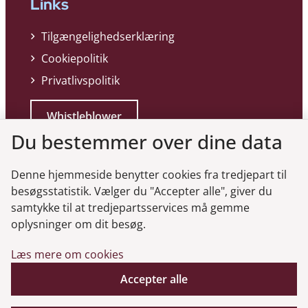
Links
Tilgængelighedserklæring
Cookiepolitik
Privatlivspolitik
Whistleblower
Du bestemmer over dine data
Denne hjemmeside benytter cookies fra tredjepart til
besøgsstatistik. Vælger du "Accepter alle", giver du
samtykke til at tredjepartsservices må gemme
Genveje
oplysninger om dit besøg.
Læs mere om cookies
Gå til virksomhedsregisteret
Gå til selskabsmeddelelser
Accepter alle
English