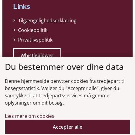
Links
Tilgængelighedserklæring
Cookiepolitik
Privatlivspolitik
Whistleblower
Du bestemmer over dine data
Denne hjemmeside benytter cookies fra tredjepart til
besøgsstatistik. Vælger du "Accepter alle", giver du
samtykke til at tredjepartsservices må gemme
Genveje
oplysninger om dit besøg.
Læs mere om cookies
Gå til virksomhedsregisteret
Gå til selskabsmeddelelser
Accepter alle