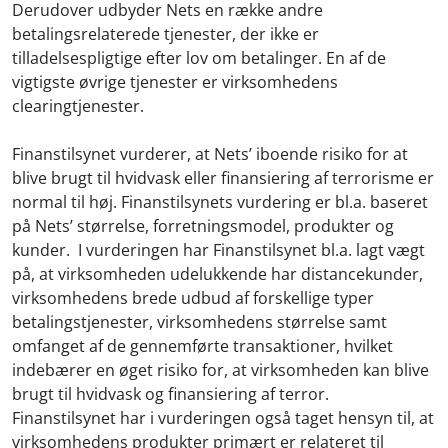
Derudover udbyder Nets en række andre
betalingsrelaterede tjenester, der ikke er
tilladelsespligtige efter lov om betalinger. En af de
vigtigste øvrige tjenester er virksomhedens
clearingtjenester.
Finanstilsynet vurderer, at Nets’ iboende risiko for at
blive brugt til hvidvask eller finansiering af terrorisme er
normal til høj. Finanstilsynets vurdering er bl.a. baseret
på Nets’ størrelse, forretningsmodel, produkter og
kunder. I vurderingen har Finanstilsynet bl.a. lagt vægt
på, at virksomheden udelukkende har distancekunder,
virksomhedens brede udbud af forskellige typer
betalingstjenester, virksomhedens størrelse samt
omfanget af de gennemførte transaktioner, hvilket
indebærer en øget risiko for, at virksomheden kan blive
brugt til hvidvask og finansiering af terror.
Finanstilsynet har i vurderingen også taget hensyn til, at
virksomhedens produkter primært er relateret til