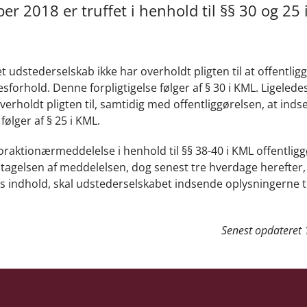
er 2018 er truffet i henhold til §§ 30 og 25 
t udstederselskab ikke har overholdt pligten til at offentlig
rhold. Denne forpligtigelse følger af § 30 i KML. Ligelede
overholdt pligten til, samtidig med offentliggørelsen, at ind
følger af § 25 i KML.
toraktionærmeddelelse i henhold til §§ 38-40 i KML offentlig
tagelsen af meddelelsen, dog senest tre hverdage herefter, jf
 indhold, skal udstederselskabet indsende oplysningerne ti
Senest opdateret