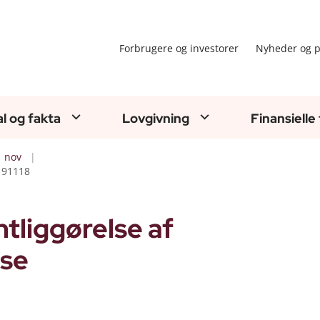
Forbrugere og investorer
Nyheder og p
al og fakta
Lovgivning
Finansielle
nov
-191118
ntliggørelse af
lse