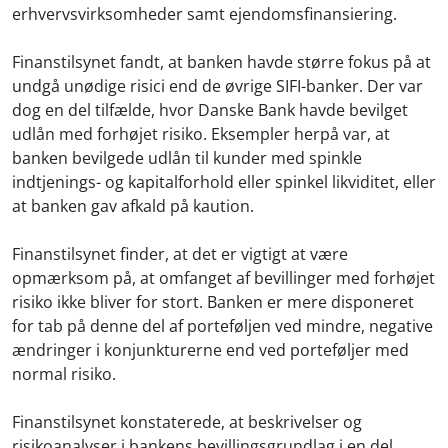
erhvervsvirksomheder samt ejendomsfinansiering.
Finanstilsynet fandt, at b
anken havde større fokus på at
undgå unødige risici end de øvrige SIFI-banker.
Der var
dog en del tilfælde, hvor Danske Bank havde bevilget
udlån med forhøjet risiko. Eksempler herpå var, at
banken bevilgede udlån til kunder med spinkle
indtjenings- og kapitalforhold eller spinkel likviditet, eller
at banken gav afkald på kaution.
Finanstilsynet finder, at det er vigtigt at være
opmærksom på, at omfanget af bevillinger med forhøjet
risiko ikke bliver for stort. Banken er mere disponeret
for tab på denne del af porteføljen ved mindre, negative
ændringer i konjunkturerne end ved porteføljer med
normal risiko.
Finanstilsynet konstaterede, at beskrivelser og
risikoanalyser i bankens bevillingsgrundlag i en del