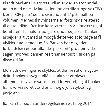
Blandt bankens 94 største udlån er der en stor andel
udlån med objektiv indikation for værdiforringelse (OIV).
Der er OIV på 57 udlån, svarende til 47 pct. målt på
volumen. Mernedskrivningerne er fortrinsvis relateret
til disse udlån. Der kan konstateres en vis forværring af
boniteten i forhold til tidligere undersøgelser. Banken
arbejder aktivt med at modgå dette ved at forsøge at få
afviklet nødlidende udlån. Banken har dog i den
forbindelse i et par tilfælde ”parkeret” problemfyldte
sager, hvorved banken reelt har beholdt risikoen på
disse udlån.
Mernedskrivningerne skyldes, at der forsat er negativ
drift i bankens svage udlån, at aktiver er blevet
afhændet til lavere værdier end forventet, og at banken
har overvurderet værdien af nogle jordstykker og
projekter.
Banken har siden undersøgelserne i 2013 og 2014