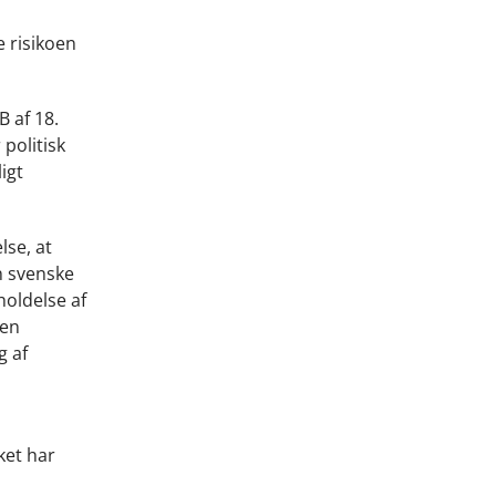
e risikoen
 af 18.
politisk
igt
lse, at
n svenske
holdelse af
den
g af
ket har