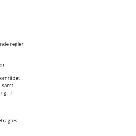
ende regler
en.
skområdet
, samt
ugt til
etragtes