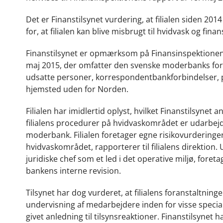
Det er Finanstilsynet vurdering, at filialen siden 20
for, at filialen kan blive misbrugt til hvidvask og fina
Finanstilsynet er opmærksom på Finansinspektionen
maj 2015, der omfatter den svenske moderbanks forans
udsatte personer, korrespondentbankforbindelser, p
hjemsted uden for Norden.
Filialen har imidlertid oplyst, hvilket Finanstilsyn
filialens procedurer på hvidvaskområdet er udarbejd
moderbank. Filialen foretager egne risikovurderinger, 
hvidvaskområdet, rapporterer til filialens direktion
juridiske chef som et led i det operative miljø, foret
bankens interne revision.
Tilsynet har dog vurderet, at filialens foranstaltnin
undervisning af medarbejdere inden for visse specia
givet anledning til tilsynsreaktioner. Finanstilsynet 