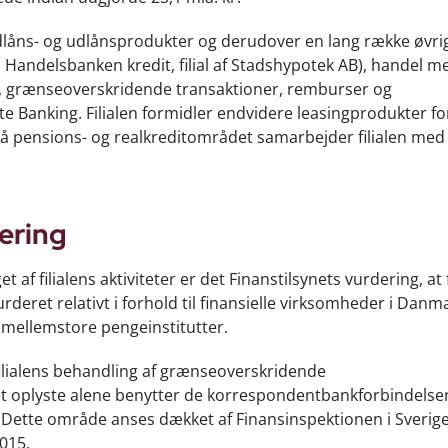
ndlåns- og udlånsprodukter og derudover en lang række øvri
a Handelsbanken kredit, filial af Stadshypotek AB), handel m
ing, grænseoverskridende transaktioner, remburser og
e Banking. Filialen formidler endvidere leasingprodukter fo
 pensions- og realkreditområdet samarbejder filialen med
ering
f filialens aktiviteter er det Finanstilsynets vurdering, at f
deret relativt i forhold til finansielle virksomheder i Danm
af mellemstore pengeinstitutter.
ilialens behandling af grænseoverskridende
det oplyste alene benytter de korrespondentbankforbindelse
Dette område anses dækket af Finansinspektionen i Sverige
2015.