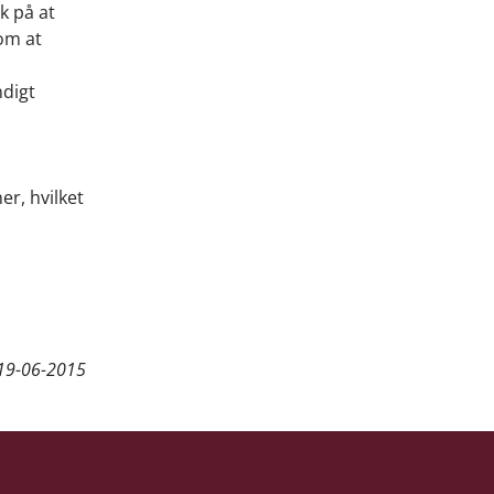
k på at
 om at
ndigt
r, hvilket
19-06-2015