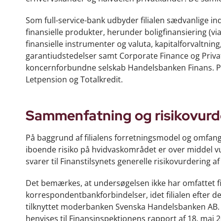
Som full-service-bank udbyder filialen sædvanlige i
finansielle produkter, herunder boligfinansiering (vi
finansielle instrumenter og valuta, kapitalforvaltn
garantiudstedelser samt Corporate Finance og Privat
koncernforbundne selskab Handelsbanken Finans. På
Letpension og Totalkredit.
Sammenfatning og risikovurd
På baggrund af filialens forretningsmodel og omfanget a
iboende risiko på hvidvaskområdet er over middel vur
svarer til Finanstilsynets generelle risikovurdering 
Det bemærkes, at undersøgelsen ikke har omfattet f
korrespondentbankforbindelser, idet filialen efter 
tilknyttet moderbanken Svenska Handelsbanken AB. 
henvises til Finansinspektionens rapport af 18. maj 