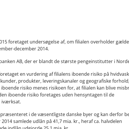
015 foretaget undersøgelse af, om filialen overholder gæld
ovember-december 2014.
banken AB, der er blandt de største pengeinstitutter i Nord
oretaget en vurdering af filialens iboende risiko på hvidva
 kunder, produkter, leveringskanaler og geografiske forhold
boende risiko menes risikoen for, at filialen kan blive misbr
 den iboende risiko foretages uden hensyntagen til de
 iværksat.
k repræsenteret i de væsentligste danske byer og kan derfor b
2014 samlede udlån på 41,7 mia. kr., heraf ca. halvdelen
de indlån udgjorde 25,1 mia. kr.