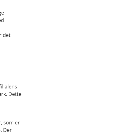
ge
ed
r det
ilialens
ark. Dette
r, som er
. Der