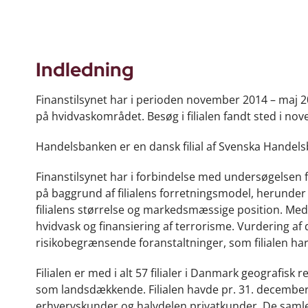
Indledning
Finanstilsynet har i perioden november 2014 – maj 2
på hvidvaskområdet. Besøg i filialen fandt sted i n
Handelsbanken er en dansk filial af Svenska Handels
Finanstilsynet har i forbindelse med undersøgelsen f
på baggrund af filialens forretningsmodel, herunder
filialens størrelse og markedsmæssige position. Med i
hvidvask og finansiering af terrorisme. Vurdering af
risikobegrænsende foranstaltninger, som filialen har
Filialen er med i alt 57 filialer i Danmark geografis
som landsdækkende. Filialen havde pr. 31. december 
erhvervskunder og halvdelen privatkunder. De samle