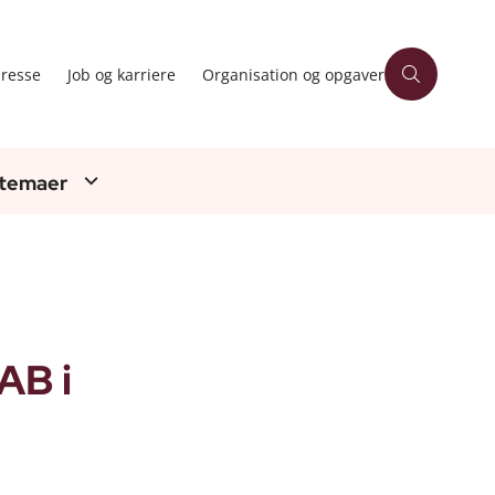
resse
Job og karriere
Organisation og opgaver
 temaer
AB i