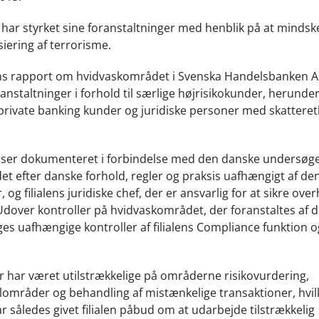
14 har styrket sine foranstaltninger med henblik på at mindsk
nsiering af terrorisme.
s rapport om hvidvaskområdet i Svenska Handelsbanken AB
taltninger i forhold til særlige højrisikokunder, herunder 
rivate banking kunder og juridiske personer med skatteretl
et anser dokumenteret i forbindelse med den danske undersøge
et efter danske forhold, regler og praksis uafhængigt af de
og filialens juridiske chef, der er ansvarlig for at sikre over
. Udover kontroller på hvidvaskområdet, der foranstaltes af 
ages uafhængige kontroller af filialens Compliance funktion o
ger har været utilstrækkelige på områderne risikovurdering,
lområder og behandling af mistænkelige transaktioner, hvil
har således givet filialen påbud om at udarbejde tilstrækkelig