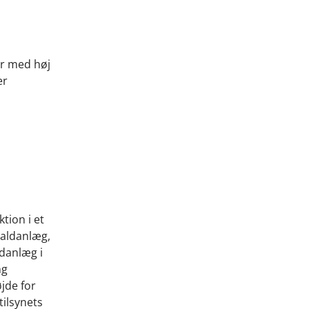
er med høj
er
tion i et
taldanlæg,
danlæg i
ng
jde for
tilsynets