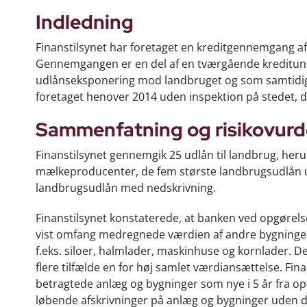
Indledning
Finanstilsynet har foretaget en kreditgennemgang af
Gennemgangen er en del af en tværgående kreditund
udlånseksponering mod landbruget og som samtidigt 
foretaget henover 2014 uden inspektion på stedet, d
Sammenfatning og risikovurd
Finanstilsynet gennemgik 25 udlån til landbrug, heru
mælkeproducenter, de fem største landbrugsudlån ud
landbrugsudlån med nedskrivning.
Finanstilsynet konstaterede, at banken ved opgørels
vist omfang medregnede værdien af andre bygninger,
f.eks. siloer, halmlader, maskinhuse og kornlader.
flere tilfælde en for høj samlet værdiansættelse. Fin
betragtede anlæg og bygninger som nye i 5 år fra opf
løbende afskrivninger på anlæg og bygninger uden dog