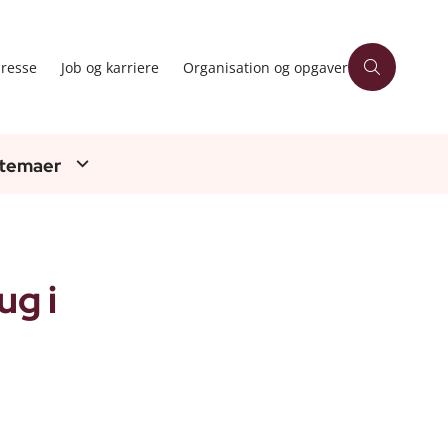
resse
Job og karriere
Organisation og opgaver
 temaer
ug i