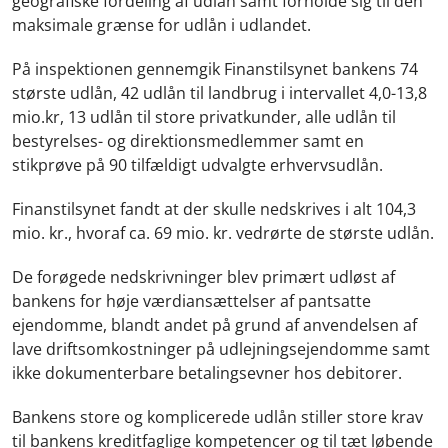
geografiske fordeling af udlån samt forholde sig til den
maksimale grænse for udlån i udlandet.
På inspektionen gennemgik Finanstilsynet bankens 74
største udlån, 42 udlån til landbrug i intervallet 4,0-13,8
mio.kr, 13 udlån til store privatkunder, alle udlån til
bestyrelses- og direktionsmedlemmer samt en
stikprøve på 90 tilfældigt udvalgte erhvervsudlån.
Finanstilsynet fandt at der skulle nedskrives i alt 104,3
mio. kr., hvoraf ca. 69 mio. kr. vedrørte de største udlån.
De forøgede nedskrivninger blev primært udløst af
bankens for høje værdiansættelser af pantsatte
ejendomme, blandt andet på grund af anvendelsen af
lave driftsomkostninger på udlejningsejendomme samt
ikke dokumenterbare betalingsevner hos debitorer.
Bankens store og komplicerede udlån stiller store krav
til bankens kreditfaglige kompetencer og til tæt løbende