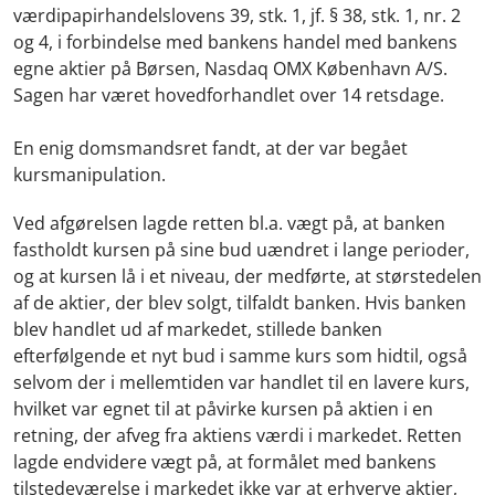
værdipapirhandelslovens 39, stk. 1, jf. § 38, stk. 1, nr. 2
og 4, i forbindelse med bankens handel med bankens
egne aktier på Børsen, Nasdaq OMX København A/S.
Sagen har været hovedforhandlet over 14 retsdage.
En enig domsmandsret fandt, at der var begået
kursmanipulation.
Ved afgørelsen lagde retten bl.a. vægt på, at banken
fastholdt kursen på sine bud uændret i lange perioder,
og at kursen lå i et niveau, der medførte, at størstedelen
af de aktier, der blev solgt, tilfaldt banken. Hvis banken
blev handlet ud af markedet, stillede banken
efterfølgende et nyt bud i samme kurs som hidtil, også
selvom der i mellemtiden var handlet til en lavere kurs,
hvilket var egnet til at påvirke kursen på aktien i en
retning, der afveg fra aktiens værdi i markedet. Retten
lagde endvidere vægt på, at formålet med bankens
tilstedeværelse i markedet ikke var at erhverve aktier,