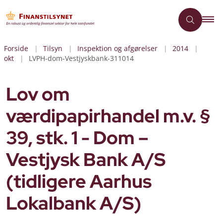
Forside
Tilsyn
Inspektion og afgørelser
2014
okt
LVPH-dom-Vestjyskbank-311014
Lov om
værdipapirhandel m.v. §
39, stk. 1 - Dom –
Vestjysk Bank A/S
(tidligere Aarhus
Lokalbank A/S)