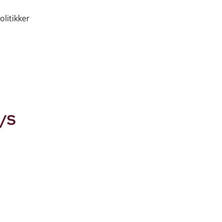
litikker
A/S