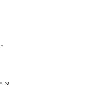
le
BOR og