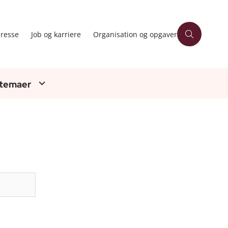
resse
Job og karriere
Organisation og opgaver
 temaer
Søg