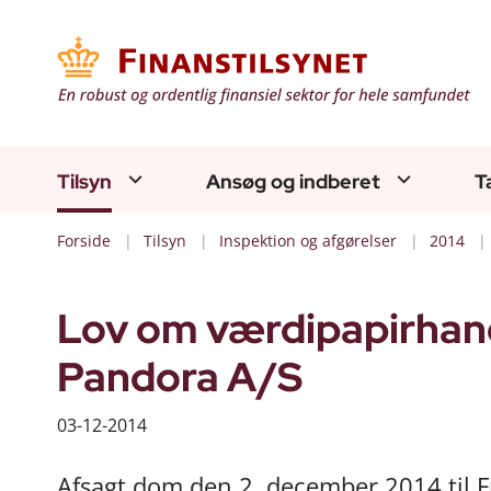
Tilsyn
Ansøg og indberet
T
Forside
Tilsyn
Inspektion og afgørelser
2014
Lov om værdipapirhandel
Pandora A/S
03-12-2014
Afsagt dom den 2. december 2014 til Fi