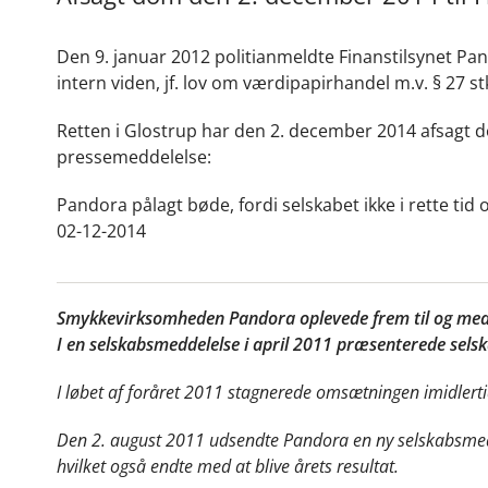
Den 9. januar 2012 politianmeldte Finanstilsynet Pand
intern viden, jf. lov om værdipapirhandel m.v. § 27 stk
Retten i Glostrup har den 2. december 2014 afsagt d
pressemeddelelse:
Pandora pålagt bøde, fordi selskabet ikke i rette tid 
02-12-2014
Smykkevirksomheden Pandora oplevede frem til og me
I en selskabsmeddelelse i april 2011 præsenterede sel
I løbet af foråret 2011 stagnerede omsætningen imidlertid
Den 2. august 2011 udsendte Pandora en ny selskabsmed
hvilket også endte med at blive årets resultat.