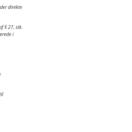
 der direkte
f § 27, stk.
erede i
e
il