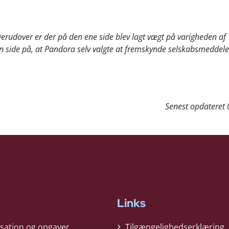
rudover er der på den ene side blev lagt vægt på varigheden af
n side på, at Pandora selv valgte at fremskynde selskabsmeddele
Senest opdateret
Links
sation og opgaver
Tilgængelighedserklæring