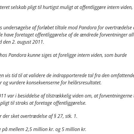
ret selskab pligt til hurtigst muligt at offentliggøre intern viden,
 undersøgelse af forløbet tiltale mod Pandora for overtrædelse a
de have foretaget offentliggørelse af de ændrede forventninger all
end den 2. august 2011.
li hos Pandora kunne siges at foreligge intern viden, som burde
vis tid til at validere de indrapporterede tal fra den omfattend
 og vurdere konsekvenserne for helårsresultatet.
11 var i besiddelse af tilstrækkelig viden om, at forventningerne t
igt til straks at foretage offentliggørelse.
 der sket overtrædelse af § 27, stk. 1.
 mellem 2,5 million kr. og 5 million kr.