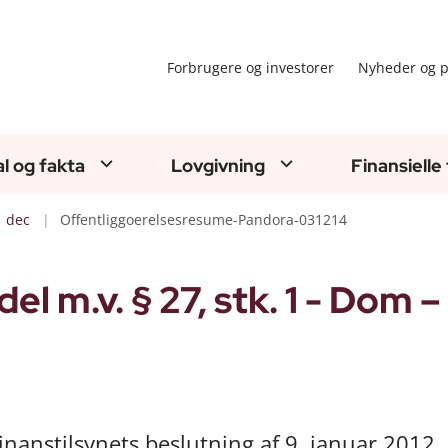
Forbrugere og investorer
Nyheder og p
al og fakta
Lovgivning
Finansielle
dec
Offentliggoerelsesresume-Pandora-031214
 m.v. § 27, stk. 1 - Dom –
nanstilsynets beslutning af 9. januar 2012.