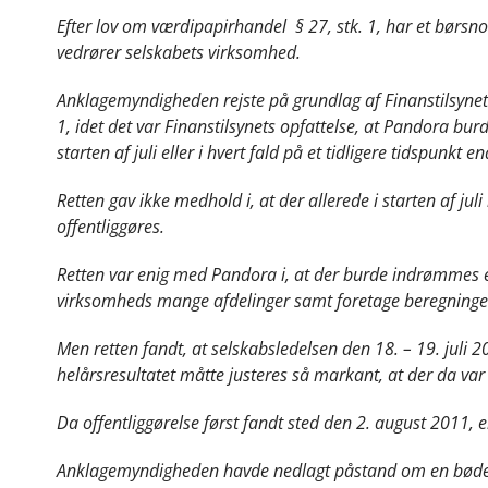
Efter lov om værdipapirhandel § 27, stk. 1, har et børsnote
vedrører selskabets virksomhed.
Anklagemyndigheden rejste på grundlag af Finanstilsynets
1, idet det var Finanstilsynets opfattelse, at Pandora bur
starten af juli eller i hvert fald på et tidligere tidspunkt 
Retten gav ikke medhold i, at der allerede i starten af ju
offentliggøres.
Retten var enig med Pandora i, at der burde indrømmes en 
virksomheds mange afdelinger samt foretage beregninger
Men retten fandt, at selskabsledelsen den 18. – 19. juli 20
helårsresultatet måtte justeres så markant, at der da var pl
Da offentliggørelse først fandt sted den 2. august 2011, er
Anklagemyndigheden havde nedlagt påstand om en bøde på