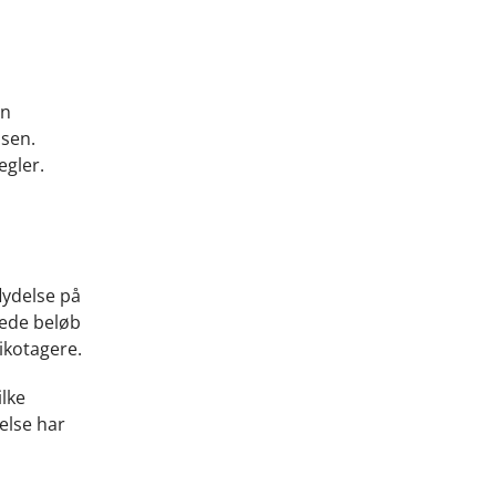
en
lsen.
egler.
lydelse på
lede beløb
ikotagere.
ilke
else har