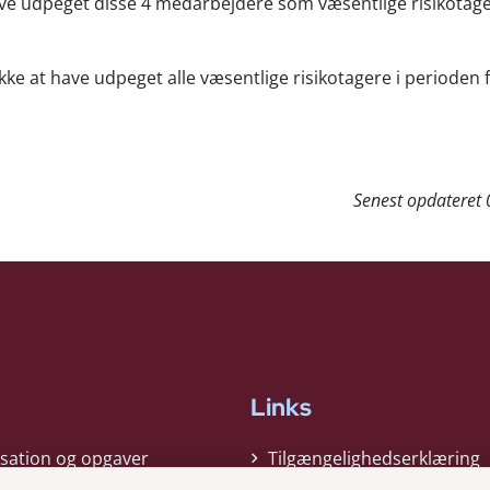
have udpeget disse 4 medarbejdere som væsentlige risikotag
.
ikke at have udpeget alle væsentlige risikotagere i perioden f
Senest opdateret
Links
sation og opgaver
Tilgængelighedserklæring