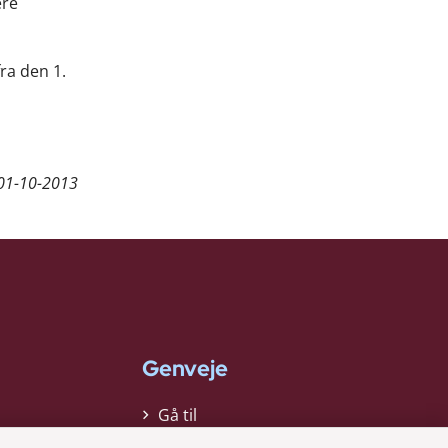
ere
ra den 1.
01-10-2013
Genveje
Gå til
virksomhedsregisteret