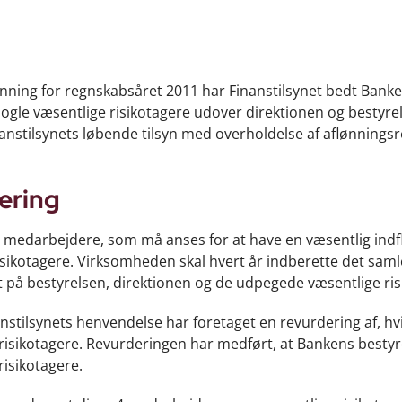
nning for regnskabsåret 2011 har Finanstilsynet bedt Bank
nogle væsentlige risikotagere udover direktionen og bestyre
stilsynets løbende tilsyn med overholdelse af aflønningsr
ering
e medarbejdere, som må anses for at have en væsentlig indf
risikotagere. Virksomheden skal hvert år indberette det sam
t på bestyrelsen, direktionen og de udpegede væsentlige ris
anstilsynets henvendelse har foretaget en revurdering af, hv
risikotagere. Revurderingen har medført, at Bankens bestyr
isikotagere.