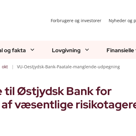
Forbrugere og investorer
Nyheder og p
al og fakta
Lovgivning
Finansielle
okt
VU-Oestjydsk-Bank-Paatale-manglende-udpegning
til Østjydsk Bank for
f væsentlige risikotager