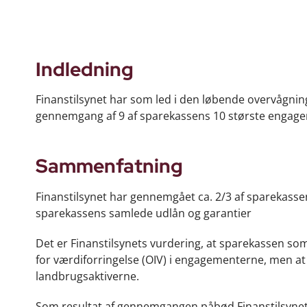
Indledning
Finanstilsynet har som led i den løbende overvågni
gennemgang af 9 af sparekassens 10 største engagem
Sammenfatning
Finanstilsynet har gennemgået ca. 2/3 af sparekassens
sparekassens samlede udlån og garantier
Det er Finanstilsynets vurdering, at sparekassen som 
for værdiforringelse (OIV) i engagementerne, men at 
landbrugsaktiverne.
Som resultat af gennemgangen påbød Finanstilsynet 