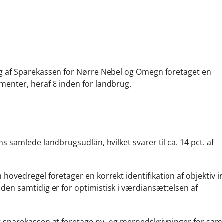
ng af Sparekassen for Nørre Nebel og Omegn foretaget en
enter, heraf 8 inden for landbrug.
 samlede landbrugsudlån, hvilket svarer til ca. 14 pct. af
hovedregel foretager en korrekt identifikation af objektiv i
den samtidig er for optimistisk i værdiansættelsen af
sparekassen at foretage ny- og mernedskrivninger for saml