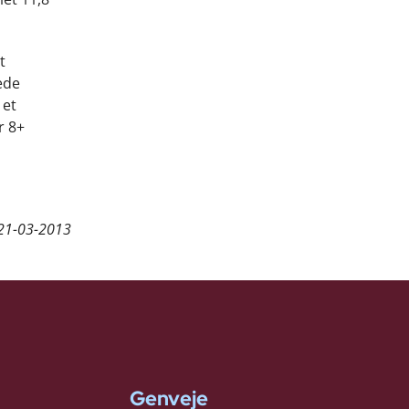
t
ede
 et
r 8+
21-03-2013
Genveje