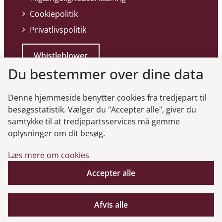
Cookiepolitik
Privatlivspolitik
Whistleblower
Du bestemmer over dine data
Denne hjemmeside benytter cookies fra tredjepart til
besøgsstatistik. Vælger du "Accepter alle", giver du
samtykke til at tredjepartsservices må gemme
Genveje
oplysninger om dit besøg.
Læs mere om cookies
Gå til virksomhedsregisteret
Accepter alle
Gå til selskabsmeddelelser
English
Afvis alle