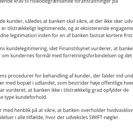
dende krav til risikobegrænsende foranstaltninger på
e kunder, således at banken skal sikre, at der ikke sker udv
er tilstrækkeligt legitimerede, og at eksisterende engagem
ødne legitimation inden for en af banken fastsat kortere frist
 kundelegitimering, idet Finanstilsynet vurderer, at banke
 om kundernes formål med forretningsforbindelsen og det t
s procedurer for behandling af kunder, der falder ind un
er med bopæl i udlandet, som bestrider høje offentlige hver
ar vurderet, at banken ikke i tilstrækkelig grad opfylder de
enne type kundeforhold.
r med henblik på at sikre, at banken overholder hvidvasklov
er i alle tilfælde, hvor der udveksles SWIFT-nøgler.