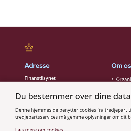
Adresse
Om os
Finanstilsynet
Organi
Strandgade 29
Strate
1401 København K
Du bestemmer over dine data
Kontak
EAN nummer:
5798000021006
Denne hjemmeside benytter cookies fra tredjepart til 
CVR nummer:
10598184
Modt
tredjepartsservices må gemme oplysninger om dit b
Læs mere om cookies