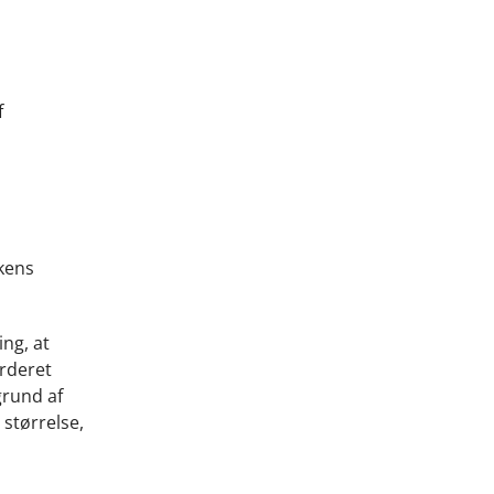
f
kens
ing, at
urderet
grund af
størrelse,