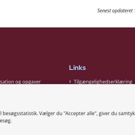
Senest opdateret
Links
sation og opgaver
Tilgængelighedserklæring
gi
Cookiepolitik
t
Privatlivspolitik
besøgsstatistik. Vælger du "Accepter alle", giver du samtykk
ag nyheder
Whistleblower
esøg.