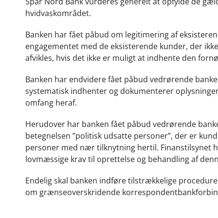
Spar Nord Bank vurderes generelt at opfylde de gæl
hvidvaskområdet.
Banken har fået påbud om legitimering af eksisterend
engagementet med de eksisterende kunder, der ikke 
afvikles, hvis det ikke er muligt at indhente den forn
Banken har endvidere fået påbud vedrørende bankens
systematisk indhenter og dokumenterer oplysninger
omfang heraf.
Herudover har banken fået påbud vedrørende banken
betegnelsen ”politisk udsatte personer”, der er kund
personer med nær tilknytning hertil. Finanstilsynet h
lovmæssige krav til oprettelse og behandling af d
Endelig skal banken indføre tilstrækkelige procedure
om grænseoverskridende korrespondentbankforbindels