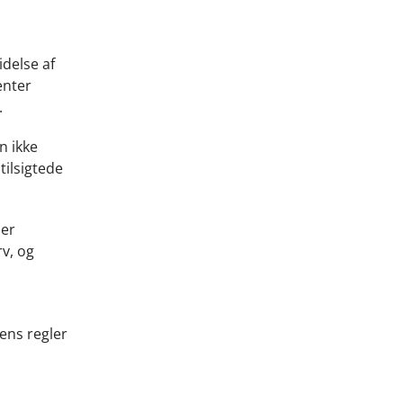
idelse af
enter
.
n ikke
ilsigtede
der
v, og
ens regler