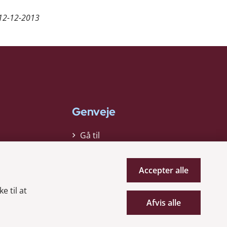
12-12-2013
Genveje
Gå til
virksomhedsregisteret
Gå til selskabsmeddelelser
Accepter alle
English
e til at
Afvis alle