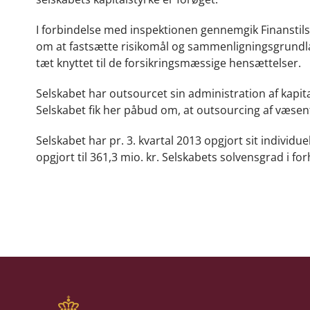
I forbindelse med inspektionen gennemgik Finanstilsy
om at fastsætte risikomål og sammenligningsgrundlag 
tæt knyttet til de forsikringsmæssige hensættelser.
Selskabet har outsourcet sin administration af kapi
Selskabet fik her påbud om, at outsourcing af væsent
Selskabet har pr. 3. kvartal 2013 opgjort sit individu
opgjort til 361,3 mio. kr. Selskabets solvensgrad i fo