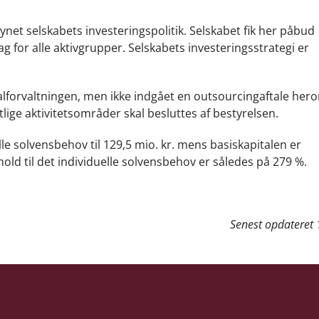
net selskabets investeringspolitik. Selskabet fik her påbud
for alle aktivgrupper. Selskabets investeringsstrategi er
talforvaltningen, men ikke indgået en outsourcingaftale her
lige aktivitetsområder skal besluttes af bestyrelsen.
elle solvensbehov til 129,5 mio. kr. mens basiskapitalen er
rhold til det individuelle solvensbehov er således på 279 %.
Senest opdateret