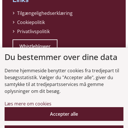
Tilgængelighedserklæring
Cookiepolitik
Privatlivspolitik
Whistleblower
Du bestemmer over dine data
Denne hjemmeside benytter cookies fra tredjepart til
besøgsstatistik. Vælger du "Accepter alle", giver du
samtykke til at tredjepartsservices må gemme
Genveje
oplysninger om dit besøg.
Læs mere om cookies
Gå til virksomhedsregisteret
Gå til selskabsmeddelelser
Accepter alle
English