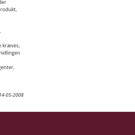
der
produkt,
.
e kræves,
rmidlingen
genter,
14-05-2008