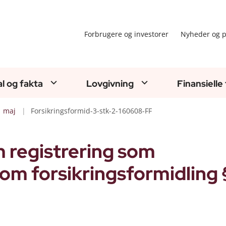
Forbrugere og investorer
Nyheder og p
al og fakta
Lovgivning
Finansielle
maj
Forsikringsformid-3-stk-2-160608-FF
m registrering som
om forsikringsformidling §