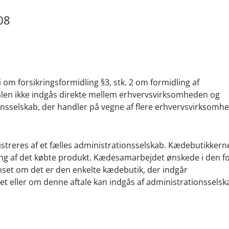
08
om forsikringsformidling §3, stk. 2 om formidling af
ftalen ikke indgås direkte mellem erhvervsvirksomheden og
ionsselskab, der handler på vegne af flere erhvervsvirksomhe
istreres af et fælles administrationsselskab. Kædebutikker
ring af det købte produkt. Kædesamarbejdet ønskede i den f
anset om det er den enkelte kædebutik, der indgår
et eller om denne aftale kan indgås af administrationsselsk