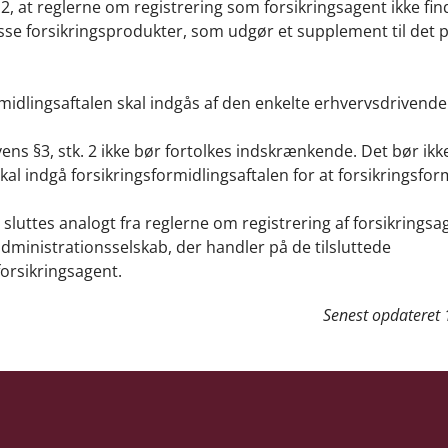
 2, at reglerne om registrering som forsikringsagent ikke fin
sse forsikringsprodukter, som udgør et supplement til det 
rmidlingsaftalen skal indgås af den enkelte erhvervsdrivende
ovens §3, stk. 2 ikke bør fortolkes indskrænkende. Det bør ikk
kal indgå forsikringsformidlingsaftalen for at forsikringsfo
 sluttes analogt fra reglerne om registrering af forsikringsa
ministrationsselskab, der handler på de tilsluttede
orsikringsagent.
Senest opdateret