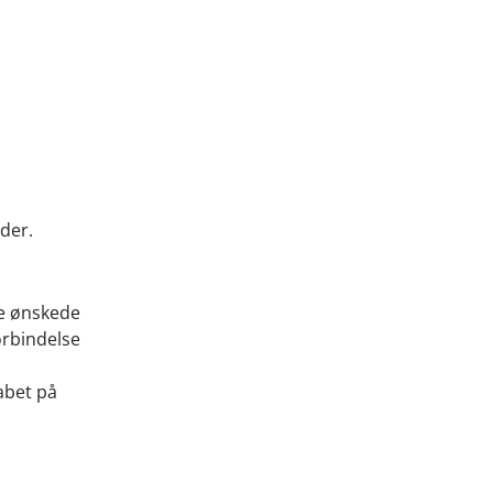
der.
ne ønskede
orbindelse
abet på