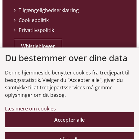
Tilgængelighedserklæring
Cookiepolitik
Privatlivspolitik
Whistleblower
Du bestemmer over dine data
Denne hjemmeside benytter cookies fra tredjepart til
besøgsstatistik. Vælger du "Accepter alle", giver du
samtykke til at tredjepartsservices må gemme
Genveje
oplysninger om dit besøg.
Læs mere om cookies
Gå til virksomhedsregisteret
Gå til selskabsmeddelelser
Accepter alle
English