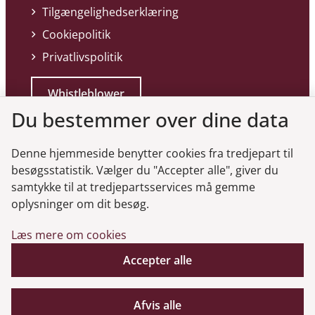
Tilgængelighedserklæring
Cookiepolitik
Privatlivspolitik
Whistleblower
Du bestemmer over dine data
Denne hjemmeside benytter cookies fra tredjepart til
besøgsstatistik. Vælger du "Accepter alle", giver du
samtykke til at tredjepartsservices må gemme
Genveje
oplysninger om dit besøg.
Læs mere om cookies
Gå til virksomhedsregisteret
Gå til selskabsmeddelelser
Accepter alle
English
Afvis alle