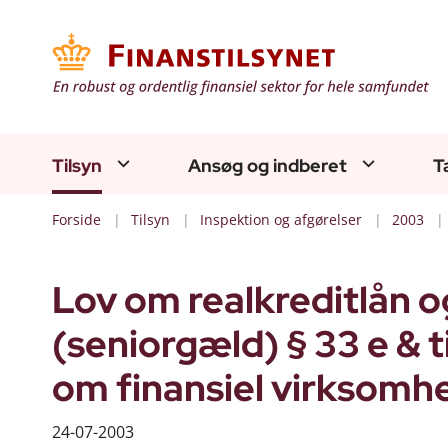
Tilsyn
Ansøg og indberet
T
Forside
Tilsyn
Inspektion og afgørelser
2003
Lov om realkreditlån og
(seniorgæld) § 33 e & 
om finansiel virksomhe
24-07-2003