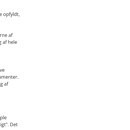
e opfyldt,
rne af
 af hele
ive
rumenter.
g af
mple
igt". Det