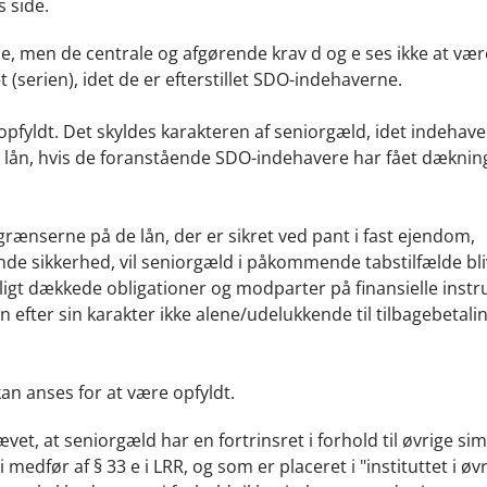
s side.
ne, men de centrale og afgørende krav d og e ses ikke at vær
t (serien), idet de er efterstillet SDO-indehaverne.
 opfyldt. Det skyldes karakteren af seniorgæld, idet indehave
 lån, hvis de foranstående SDO-indehavere har fået dækning
ænserne på de lån, der er sikret ved pant i fast ejendom,
erende sikkerhed, vil seniorgæld i påkommende tabstilfælde bl
ærligt dækkede obligationer og modparter på finansielle inst
fter sin karakter ikke alene/udelukkende til tilbagebetalin
an anses for at være opfyldt.
vet, at seniorgæld har en fortrinsret i forhold til øvrige si
edfør af § 33 e i LRR, og som er placeret i "instituttet i øvr