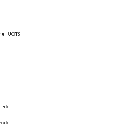
ne i UCITS
mlede
bende