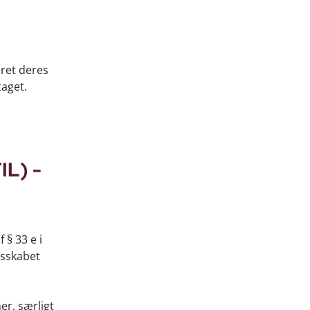
ret deres
aget.
IL) -
 § 33 e i
esskabet
er, særligt