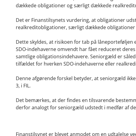
dækkede obligationer og særligt dækkede realkreditobliga
Det er Finanstilsynets vurdering, at obligationer uds
realkreditobligationer, særligt dækkede obligationer 
Dette skyldes, at risikoen for tab på låneporteføljen
SDO-indehaverne omvendt har fået reduceret deres ta
samtlige obligationsindehavere. Seniorgæld er således
tilfældet for hverken SDO-indehaverne eller realkre
Denne afgørende forskel betyder, at seniorgæld ikke k
3, i FIL.
Det bemærkes, at der findes en tilsvarende bestemme
derfor analogt for seniorgæld udstedt i medfør af
Finanstilsynet er blevet anmodet om en udtalelse ve