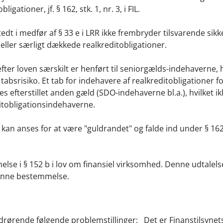
tioner, jf. § 162, stk. 1, nr. 3, i FIL.
tedt i medfør af § 33 e i LRR ikke frembryder tilsvarende si
eller særligt dækkede realkreditobligationer.
 efter loven særskilt er henført til seniorgælds-indehaverne
bsrisiko. Et tab for indehavere af realkreditobligationer f
 efterstillet anden gæld (SDO-indehaverne bl.a.), hvilket ik
ditobligationsindehaverne.
an anses for at være "guldrandet" og falde ind under § 162, 
lse i § 152 b i lov om finansiel virksomhed. Denne udtalel
 denne bestemmelse.
drørende følgende problemstillinger: Det er Finanstilsynet