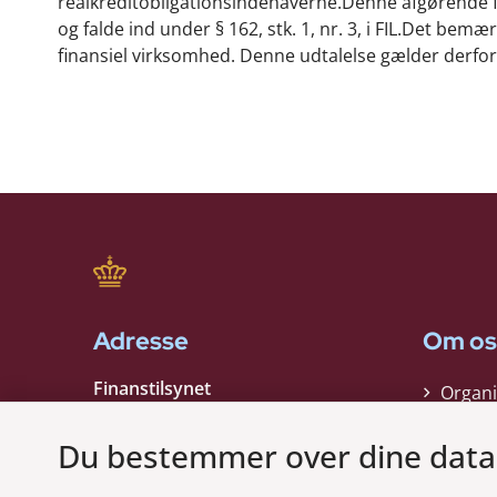
realkreditobligationsindehaverne.Denne afgørende fo
og falde ind under § 162, stk. 1, nr. 3, i FIL.Det bem
finansiel virksomhed. Denne udtalelse gælder derfo
Adresse
Om os
Finanstilsynet
Organi
Strandgade 29
Strate
1401 København K
Du bestemmer over dine data
Kontak
EAN nummer:
5798000021006