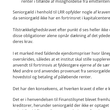
renter i tilfælde af misligholdelse fra emittenten
Seniorgæld i henhold til LRR opfylder nogle af krave
da seniorgæld ikke har en fortrinsret i kapitalcentere
Tilstrækkelighedskravet efter punkt d ses heller ikke
disse obligationer alene opnår dækning af det ydede
deres krav.
I et marked med faldende ejendomspriser hvor lånegr
overskrides, således at et institut skal stille suppl
anvendt til fortrinsvis at fyldestgøre ejerne af de s
Med andre ord anvendes provenuet fra seniorgælden e
hovedstol og betaling af påløbende renter.
Det har den konsekvens, at hverken kravet d eller e k
Det er i henvendelsen til Finanstilsynet blevet fremhæ
kreditorer, herunder seniorgæld der ikke er optaget i m