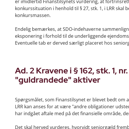
er imidlertid Finanstilsynets vurdering, at fortrinsre
konkurssituation i henhold til § 27, stk. 1, i LRR skal
konkursmassen.
Endelig bemærkes, at SDO-indehaverne sammenlignet
eksponering i forhold til de underliggende ejendom
Eventuelle tab er derved særligt placeret hos senio
Ad. 2 Kravene i § 162, stk. 1, n
"guldrandede" aktiver
Spørgsmålet, som Finanstilsynet er blevet bedt om at ta
LRR kan anses for at være "andre obligationer udste
har indgået aftale med på det finansielle område, de
Det skal herved vurderes, hvorvidt seniorgæld fremb