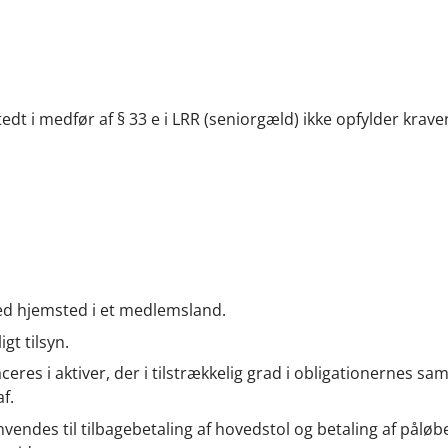
edt i medfør af § 33 e i LRR (seniorgæld) ikke opfylder krave
 med hjemsted i et medlemsland.
gt tilsyn.
eres i aktiver, der i tilstrækkelig grad i obligationernes sa
f.
anvendes til tilbagebetaling af hovedstol og betaling af pålø