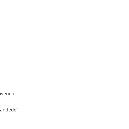
avene i
drandede"