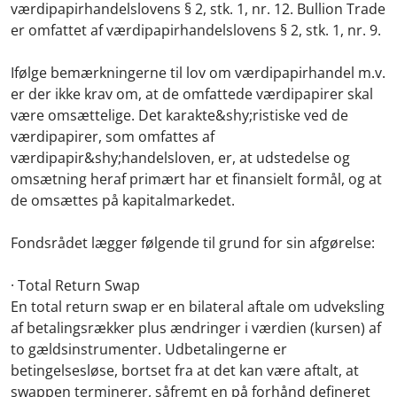
værdipapirhandelslovens § 2, stk. 1, nr. 12. Bullion Trade
er omfattet af værdipapirhandelslovens § 2, stk. 1, nr. 9.
Ifølge bemærkningerne til lov om værdipapirhandel m.v.
er der ikke krav om, at de omfattede værdipapirer skal
være omsættelige. Det karakte&shy;ristiske ved de
værdipapirer, som omfattes af
værdipapir&shy;handelsloven, er, at udstedelse og
omsætning heraf primært har et finansielt formål, og at
de omsættes på kapitalmarkedet.
Fondsrådet lægger følgende til grund for sin afgørelse:
· Total Return Swap
En total return swap er en bilateral aftale om udveksling
af betalingsrækker plus ændringer i værdien (kursen) af
to gældsinstrumenter. Udbetalingerne er
betingelsesløse, bortset fra at det kan være aftalt, at
swappen terminerer, såfremt en på forhånd defineret