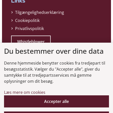
Links
Tilgængelighedserklæring
Cookiepolitik
Privatlivspolitik
Whistleblower
Du bestemmer over dine data
Denne hjemmeside benytter cookies fra tredjepart til
besøgsstatistik. Vælger du "Accepter alle", giver du
samtykke til at tredjepartsservices må gemme
Genveje
oplysninger om dit besøg.
Læs mere om cookies
Gå til virksomhedsregisteret
Gå til selskabsmeddelelser
Accepter alle
English