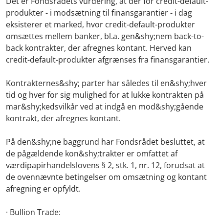
Det er Fondsrådets vurdering, at der for credit-default-
produkter - i modsætning til finansgarantier - i dag
eksisterer et marked, hvor credit-default-produkter
omsættes mellem banker, bl.a. gen&shy;nem back-to-
back kontrakter, der afregnes kontant. Herved kan
credit-default-produkter afgrænses fra finansgarantier.
Kontrakternes&shy; parter har således til en&shy;hver
tid og hver for sig mulighed for at lukke kontrakten på
mar&shy;kedsvilkår ved at indgå en mod&shy;gående
kontrakt, der afregnes kontant.
På den&shy;ne baggrund har Fondsrådet besluttet, at
de pågældende kon&shy;trakter er omfattet af
værdipapirhandelslovens § 2, stk. 1, nr. 12, forudsat at
de ovennævnte betingelser om omsætning og kontant
afregning er opfyldt.
· Bullion Trade: