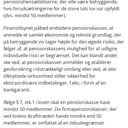
pensionshensættelserne, der ville være betryggende,
hvis forudsætningerne for de store tals lov var opfyldt
(dvs. mindst 50 medlemmer).
Finanstilsynet påbød endvidere pensionskassen, at
anmelde et samlet økonomisk og teknisk grundlag, der
på betryggende vis tager højde for den øgede risiko, der
følger af, at pensionskassens mulighed for at udligne
individuelle risici er begrænset. Det kan blandt andet
ske ved, at pensionskassen anmelder og etablerer
genforsikring i tilstrækkeligt omfang eller ved, at den
tilknyttede virksomhed stiller sikkerhed for
ekstraordinære indbetalinger, f.eks. i form af en
bankgaranti.
Ifølge § 7, stk.1 i loven skal en pensionskasse have
mindst 50 medlemmer. De firmapensionskasser, der
ved lovens ikrafttræden havde mindre end 50
medlemmer, er omfattet af en tidsubegrænset