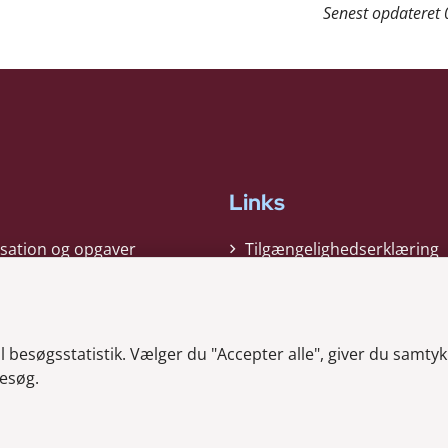
Senest opdateret
Links
sation og opgaver
Tilgængelighedserklæring
gi
Cookiepolitik
t
Privatlivspolitik
besøgsstatistik. Vælger du "Accepter alle", giver du samtykk
ag nyheder
Whistleblower
esøg.