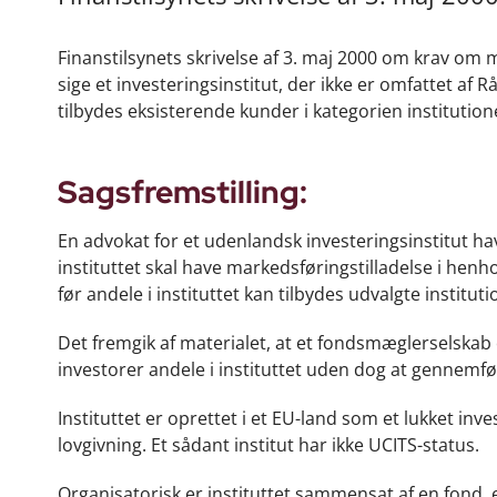
Finanstilsynets skrivelse af 3. maj 2000 om krav om m
sige et investeringsinstitut, der ikke er omfattet af
tilbydes eksisterende kunder i kategorien institutione
Sagsfremstilling:
En advokat for et udenlandsk investeringsinstitut h
instituttet skal have markedsføringstilladelse i henho
før andele i instituttet kan tilbydes udvalgte institut
Det fremgik af materialet, at et fondsmæglerselskab 
investorer andele i instituttet uden dog at gennem
Instituttet er oprettet i et EU-land som et lukket inv
lovgivning. Et sådant institut har ikke UCITS-status.
Organisatorisk er instituttet sammensat af en fond, 