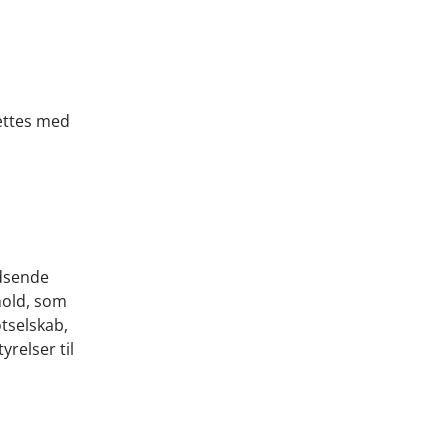
ættes med
ndsende
hold, som
tselskab,
relser til