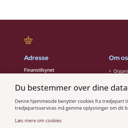
Adresse
Om os
Finanstilsynet
Organi
Strandgade 29
Strate
1401 København K
Du bestemmer over dine data
Kontak
EAN nummer:
5798000021006
Denne hjemmeside benytter cookies fra tredjepart til 
CVR nummer:
10598184
Modt
tredjepartsservices må gemme oplysninger om dit b
Læs mere om cookies