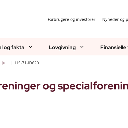
Forbrugere og investorer
Nyheder og p
al og fakta
Lovgivning
Finansielle
jul
LIS-71-ID620
reninger og specialforeni
0