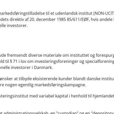
arkedsføringstilladelse til et udenlandsk institut (NON-UCITS
 Rådets direktiv af 20. december 1985 85/611/EØF, hvis andele
lle investorer.
avde fremsendt diverse materiale om instituttet og forespur
ld til § 71 i lov om investeringsforeninger og specialforening
ionelle investorer i Danmark.
ønsker at tilbyde eksisterende kunder blandt danske institu
føre nogen egentlig markedsføringskampagne.
esteringsinstitut med variabel kapital i henhold til hjemlande
et administrationsselskab, en "custodian" og en "depository