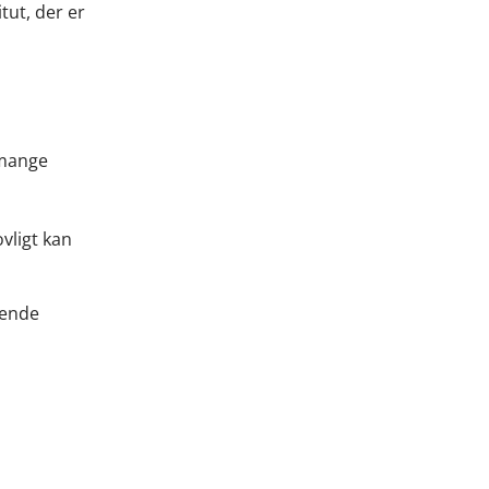
tut, der er
 mange
ovligt kan
gende