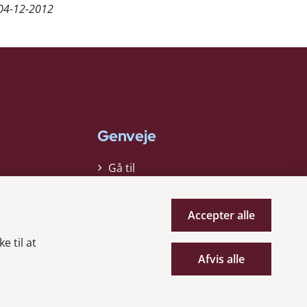
04-12-2012
Genveje
Gå til
virksomhedsregisteret
Gå til selskabsmeddelelser
Accepter alle
English
e til at
Afvis alle