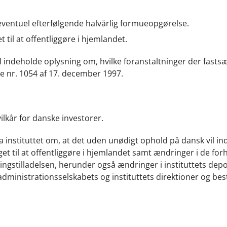
ventuel efterfølgende halvårlig formueopgørelse.
 til at offentliggøre i hjemlandet.
 indeholde oplysning om, hvilke foranstaltninger der fasts
lse nr. 1054 af 17. december 1997.
ilkår for danske investorer.
 instituttet om, at det uden unødigt ophold på dansk vil i
t til at offentliggøre i hjemlandet samt ændringer i de for
gstilladelsen, herunder også ændringer i instituttets depo
ministrationsselskabets og instituttets direktioner og besty