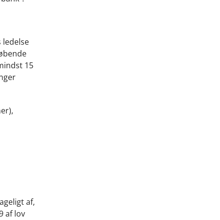
s ledelse
 løbende
mindst 15
inger
er),
geligt af,
9 af lov