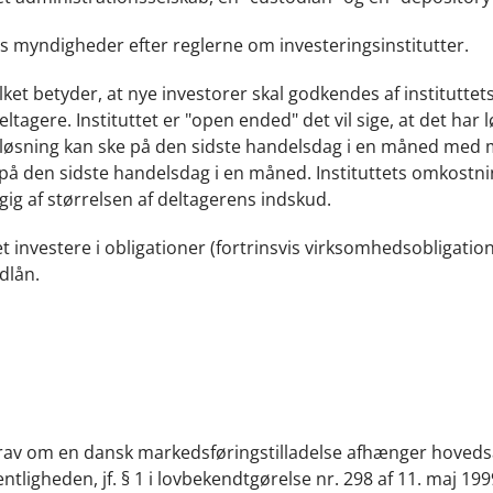
ts myndigheder efter reglerne om investeringsinstitutter.
ilket betyder, at nye investorer skal godkendes af instituttet
ltagere. Instituttet er "open ended" det vil sige, at det har
dløsning kan ske på den sidste handelsdag i en måned med 
på den sidste handelsdag i en måned. Instituttets omkostn
ig af størrelsen af deltagerens indskud.
et investere i obligationer (fortrinsvis virksomhedsobligation
dlån.
s krav om en dansk markedsføringstilladelse afhænger hovedsa
ntligheden, jf. § 1 i lovbekendtgørelse nr. 298 af 11. maj 199