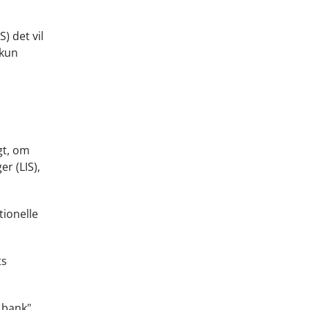
) det vil
 kun
gt, om
er (LIS),
tionelle
ts
 bank".