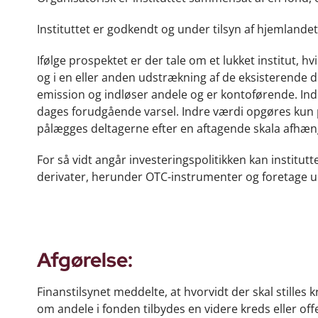
Instituttet er godkendt og under tilsyn af hjemlande
Ifølge prospektet er der tale om et lukket institut, hv
og i en eller anden udstrækning af de eksisterende de
emission og indløser andele og er kontoførende. In
dages forudgående varsel. Indre værdi opgøres kun 
pålægges deltagerne efter en aftagende skala afhæng
For så vidt angår investeringspolitikken kan institutt
derivater, herunder OTC-instrumenter og foretage u
Afgørelse:
Finanstilsynet meddelte, at hvorvidt der skal stille
om andele i fonden tilbydes en videre kreds eller offe